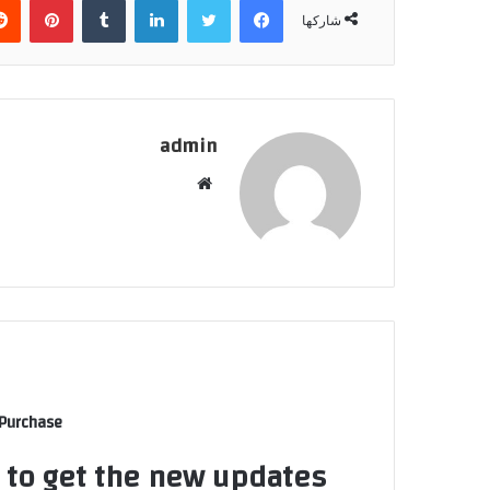
شاركها
admin
م
و
ق
ع
ا
ل
و
ي
ب
 Purchase
t to get the new updates!