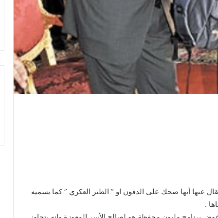
ال عنها أنها ضحك على الدقون او ” الطنز العكري ” كما يسميه
ها .
في خرجته أن مبلغ 200 درهم الذي عوض برنامج مليون محفظة هو لصالح الأسر المعوزة وانه يتجاوز