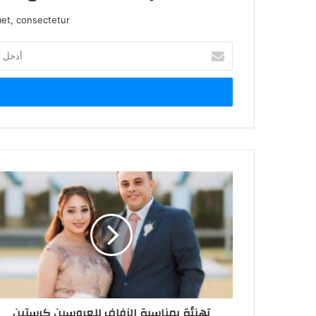
et, consectetur.
أ
د
خ
ل
ب
ر
ي
د
ك
ا
ل
إ
ل
ك
ت
ر
و
ن
تهنئة بمناسبة الزفاف للعروسين كرستين
ي