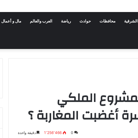
الشرقية
محافظات
حوادث
رياضة
العرب والعالم
مال و أعمال
المشروع الملكي
 أغضبت المغاربة ؟
0
1٬256٬466
دقيقة واحدة