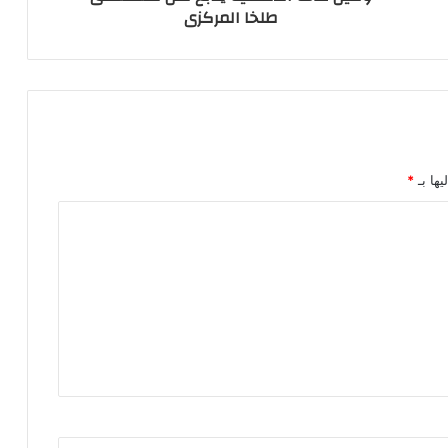
طلخا المركزى
يها بـ
*