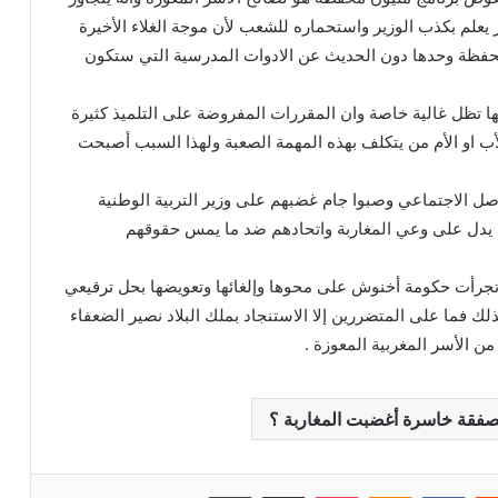
ر يعلم بكذب الوزير واستحماره للشعب لأن موجة الغلاء الأخيرة
المحفظة وحدها دون الحديث عن الادوات المدرسية التي ستكون
نها تظل غالية خاصة وان المقررات المفروضة على التلميذ كثيرة
لأب او الأم من يتكلف بهذه المهمة الصعبة ولهذا السبب أصبحت
صل الاجتماعي وصبوا جام غضبهم على وزير التربية الوطنية
ما يدل على وعي المغاربة واتحادهم ضد ما يمس حقوقهم
 تجرأت حكومة أخنوش على محوها وإلغائها وتعويضها بحل ترقيعي
ك فما على المتضررين إلا الاستنجاد بملك البلاد نصير الضعفاء
من الأسر المغربية المعوزة .
صفقة خاسرة أغضبت المغاربة ؟
‏Reddit
‏VKontakte
Odnoklassniki
بوكيت
مشاركة عبر البريد
طباعة