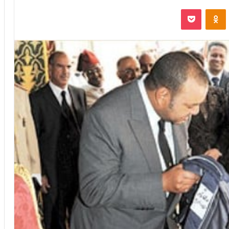
VKontak
Odnoklassniki
بوكيت