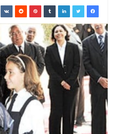
ر
فيسبوك
تويتر
لينكدإن
‏Tumblr
بينتيريست
‏Reddit
‏te
س
ل
ب
ر
ي
د
ا
إ
ل
ك
ت
ر
و
ن
ي
ا