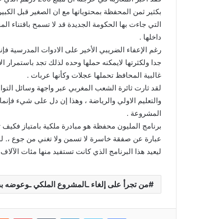
بكثير ثمن المحفظة بمحتوياتها مع ان الصغير قبل الكبي
التي جاءت بها الحكومة الجديدة قد لا تسمح باقتناء 
داخلها .
رغم الإعفاء الضريبي الأخير على الادوات المدرسية فإ
جدا ولكثرتها لايمكنه حملها وحده لذلك تجد باستمرار ا
غالبية المحافظ تحملها عجلات وكأنها عربات .
لقد ثارت ثائرة الشعب المغربي عبر واجهة وسائل التوا
والتعليم الاولي والرياضة ، وهذا إن دل على شيء فإن
المشروعة .
برنامج المليون محفظة هو مبادرة ملكية بامتياز فكيف
عبارة عن صفقة خاسرة لا تسمن ولا تغني من جوع ،. لذل
ليعيد هذا البرنامج الذي كانت تستفيد منها مئات الآلاف 
من تجرأ على إلغاء ـالمشروع الملكي ـوعوضه ب
فيسبوك
تويتر
لينكدإن
‏Tumblr
بينتيريست