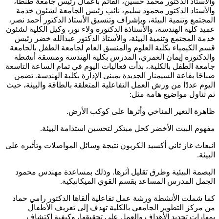
والأستاذ الدكتور محمد حسين، القائم بأعمال رئيس جامعة طنطا،
والأستاذ الدكتور محمود سليم، نائب رئيس الجامعة لشئون خدمة
المجتمع وتنمية البيئة، وبإشراف وتنسيق الأستاذ الدكتور أحمد نصر،
عميد كلية الهندسة، والأستاذة الدكتورة ولاء نور، وكيل الكلية لشئون
خدمة المجتمع وتنمية البيئة، والأستاذ الدكتور عبدالله خضر رئيس
قسم الكيمياء بكلية العلوم والمنسق العام لجامعة الطفل بالجامعة
والدكتورة إيمان الغمري، المدرس بكلية الهندسة ومنسقة أنشطة
جامعة الطفل بالكلية.، بدأت فعاليات اليوم في تمام الساعة التاسعة
صباحًا بقاعة السيمنار الجديدة بمبنى الإدارة بكلية الهندسة. تضمن
اليوم عددًا من ورش العمل التفاعلية المتعلقة بالطاقة والبيئة، حيث
تم تناول مواضيع هامة مثل:
ظاهرة التغير المناخي وأثرها على كوكب الأرض.
مفهوم البيت الأخضر كحل مبتكر لتحسين استدامة البيئة.
انبعاث غاز ثاني أكسيد الكربون نتيجة وسائل المواصلات وتأثيره على
البيئة.
البصمة البيئية وطرق تقليل أثرها. وذلك بمساعدة مهندس محمود
الجمل المدرس المساعد بقسم القوي الميكانيكية.
كما شملت الأنشطة ورشة عمل تفاعلية ألقاها الدكتور رامي حماد
من مركز التطوير الجامعي بالكلية تهدف إلى تعريف الأطفال
بمهارات تحديد الأهداف والعمل على تحقيقها، وكيفية اكتشاف