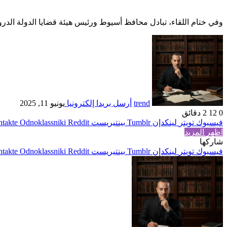
وفي ختام اللقاء، تبادل محافظ أسيوط ورئيس هيئة قضايا الدولة الدروع 
trend
أرسل بريدا إلكترونيا
يونيو 11, 2025
0
12
2 دقائق
فيسبوك
تويتر
لينكدإن
بينتيريست
Odnoklassniki
اظهر المزيد
شاركها
فيسبوك
تويتر
لينكدإن
بينتيريست
Odnoklassniki