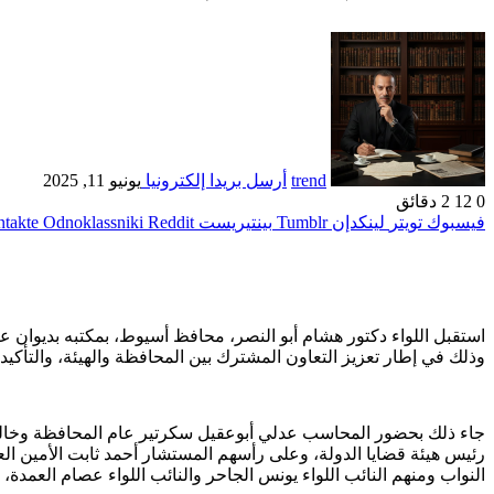
trend
أرسل بريدا إلكترونيا
يونيو 11, 2025
0
12
2 دقائق
فيسبوك
تويتر
لينكدإن
بينتيريست
Odnoklassniki
استقبل اللواء دكتور هشام أبو النصر، محافظ أسيوط، بمكتبه بديوان عا
وذلك في إطار تعزيز التعاون المشترك بين المحافظة والهيئة، والتأكيد
جاء ذلك بحضور المحاسب عدلي أبوعقيل سكرتير عام المحافظة وخالد 
رئيس هيئة قضايا الدولة، وعلى رأسهم المستشار أحمد ثابت الأمين 
النواب ومنهم النائب اللواء يونس الجاحر والنائب اللواء عصام العمدة