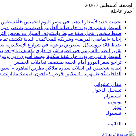
الجمعة, أغسطس 7 2026
أخبار عاجلة
تحديث جديد لأسعار الذهب في مصر اليوم الخميس 6 أغسطس 2026
السيطرة على حريق داخل صالة ألعاب رياضية بمدينة نصر دون 
ضبط شخص انتحل صفة ضابط واستوقف السيارات لفحص التر
إحالة «القاضي المزيف» وشريكه للمحاكمة.. النيابة تكشف تفا
ضبط قائد تروسيكل استعرض برعونة في شوارع الإسكندرية بعد ت
تقرير الطب الشرعي في قضية أشرف داري يكشف نتائج جديدة
السيطرة على حريق داخل شقة سكنية بوسط أسوان دون وقوع
تراجع سعر اليورو أمام الجنيه بمنتصف تعاملات الخميس
إصابة شخصين في انقلاب سيارة ملاكي بطريق القاهرة – أسيو
الداخلية تُحبط تهريب 3 ملايين قرص كبتاجون بقيمة 3 مليارات جنيه
مقال عشوائي
تسجيل الدخول
انستقرام
يوتيوب
تويتر
فيسبوك
القائمة