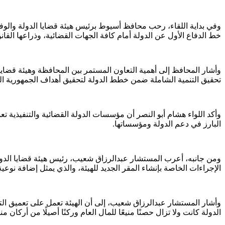
وفي بداية اللقاء، رحب محافظ أسيوط برئيس هيئة قضايا الدولة والوفد ا
خط الدفاع الأول عن الدولة أمام كافة الجهات القضائية، وذراعها القان
وأشار المحافظ إلى أهمية التعاون المستمر بين المحافظة وهيئة قضايا ا
تحقيق التنمية الشاملة ضمن خطط الدولة لتحقيق أهداف الجمهورية الج
وأكد اللواء هشام أبو النصر أن مؤسسات الدولة القضائية والتنفيذية ت
البارز في دعم الدولة ومؤسساتها.
ومن جانبه، أعرب المستشار عبدالرزاق شعيب، رئيس هيئة قضايا الد
الإجراءات الخاصة بإنشاء المقر الجديد للهيئة، والذي يمثل إضافة نوعي
وأشار المستشار عبدالرزاق شعيب، إلى أن الهيئة تعمل على تعميق التح
الدولة كانت ولا تزال حصنًا منيعًا للمال العام وركنًا أصيلًا من أركان 