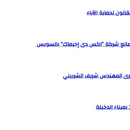
ى مصانع شركة “اكس دى إجيماك” بالسويس
القرى المهندس شريف الشربيني