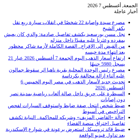
الجمعة, أغسطس 7 2026
أخبار عاجلة
مصرع سيدة وإصابة 22 شخصًا في انقلاب سيارة ربع نقل
بكفر الشيخ
نجل مسن بورسعيد يكشف تفاصيل صادمة: والدي كان يعيش
بمفرده وعثرنا عليه مقيدًا داخل منزله
من القبض إلى الإفراج.. القصة الكاملة لأزمة شاكر محظور
بعد انتهاء مدة حبسه
ارتفاع أسعار الذهب اليوم الجمعة 7 أغسطس 2026 عيار 21
يسجل 5980 جنيهًا
مصرع رئيس الوحدة المحلية بقرية ناهيا إثر سقوط جمالون
عليه أثناء إزالة مخالفة بكرداسة
تحديث جديد لأسعار الذهب في مصر اليوم الخميس 6
أغسطس 2026
السيطرة على حريق داخل صالة ألعاب رياضية بمدينة نصر
دون إصابات
ضبط شخص انتحل صفة ضابط واستوقف السيارات لفحص
التراخيص في أسيوط
إحالة «القاضي المزيف» وشريكه للمحاكمة.. النيابة تكشف
تفاصيل اختراق منصة القضاء
ضبط قائد تروسيكل استعرض برعونة في شوارع الإسكندرية
بعد تداول فيديو الواقعة