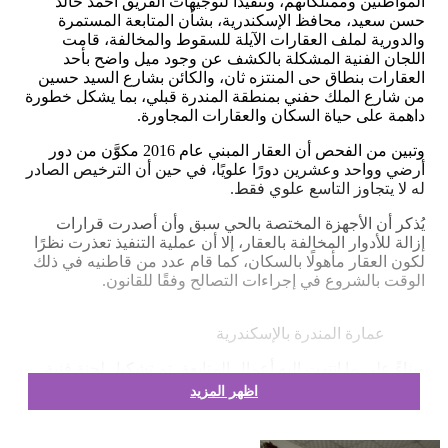
المواطنين وممتلكاتهم، وتنفيذًا لتوجيهات الفريق أحمد خالد
حسن سعيد، محافظ الإسكندرية، بشأن المتابعة المستمرة
والدورية لملف العقارات الآيلة للسقوط والمخالفة، قامت
اللجان الفنية المشكلة بالكشف عن وجود ميل واضح بأحد
العقارات بنطاق حى المنتزه ثان، والكائن بشارع السيد حسين
من شارع الملك حفني بمنطقة المندرة قبلي، بما يشكل خطورة
داهمة على حياة السكان والعقارات المجاورة.
وتبين من الفحص أن العقار المبني عام 2016 مكوَّن من دور
أرضي وواحد وعشرين دورًا علويًا، في حين أن الترخيص الصادر
له لا يتجاوز التاسع علوي فقط.
يُذكر أن الأجهزة المختصة بالحي سبق وأن أصدرت قرارات
إزالة للأدوار المخالفة بالعقار، إلا أن عملية التنفيذ تعذرت نظرًا
لكون العقار مأهولًا بالسكان، كما قام عدد من قاطنيه في ذلك
الوقت بالشروع في إجراءات التصالح وفقًا للقانون.
عمارة المندرة بالإسكندرية
وبناءً على ما انتهت إليه أعمال المتابعة، تم تشكيل لجنة فنية
متخصصة لفحص حالة العقار على الطبيعة، إلى جانب قيام
اظهر المزيد
لجنة المنشآت الآيلة للسقوط بالمعاينة الفورية والتي أصدرت
قرارها بتنفيذ الإزالة للأدوار المخالفة. كما أصدرت النيابة العامة
قرارها العاجل بسرعة تنفيذ الإزالة حرصًا على سلامة