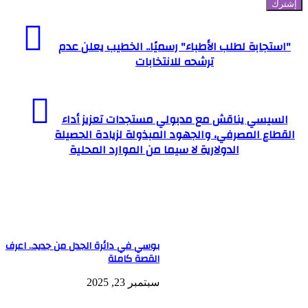
"استجابة لطلب الأطباء" رسميًا.. الخطيب يعلن عدم
ترشحه للانتخابات
السيسي يناقش مع مدبولي مستجدات تعزيز أداء
القطاع المصرفي، والجهود المبذولة لزيادة الحصيلة
الدولارية لا سيما من الموارد المحلية
مقالات ذات صلة
بوسي في دائرة الجدل من جديد.. اعرف
القصة كاملة
سبتمبر 23, 2025
عقار المندرة بالإسكندرية
وقد باشرت المهندسة رئيس حي المنتزه ثان أعمال التنفيذ