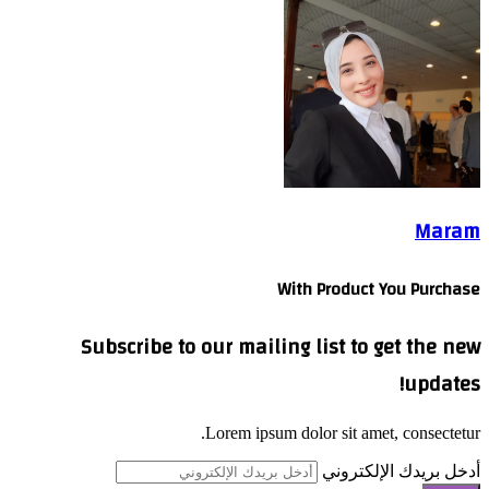
المواطنين والممتلكات.
وفي هذا السياق، تقوم الأجهزة التنفيذية حاليًا بإخلاء السكان من
الدور العاشر وحتى الطابق الحادي والعشرين، تمهيدًا لتنفيذ
قرارات الإزالة، مع استمرار رصد ومتابعة ميل العقار لحظة
بلحظة من قِبل اللجنة الفنية المختصة.
Maram
With Product You Purchase
Subscribe to our mailing list to get the new
updates!
Lorem ipsum dolor sit amet, consectetur.
أدخل بريدك الإلكتروني