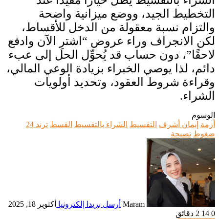
الشراء بالتقسيط يظل خيارًا مفيدًا عند
التخطيط الجيد، ووضع ميزانية واضحة
والتزام نسبة معقولة من الدخل للأقساط،
لكن الانجراف وراء عروض “اشترِ الآن وادفع
لاحقًا”، دون حساب قد يُحوِّل الحل إلى عبء
دائم، لذا يوصي الخبراء بزيادة الوعي المالي،
وقراءة شروط العقود، وتحديد أولويات
الشراء.
الوسوم
أزمة
إيمان أشرف
التقسيط
الشراء بالتقسيط
القسط
ترند 24
ضغوط
نصيحة
Maram
أرسل بريدا إلكترونيا
أكتوبر 18, 2025
0
14
2 دقائق