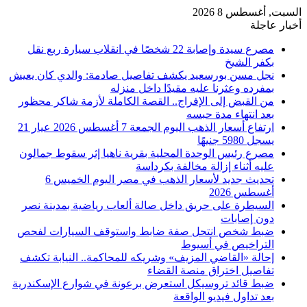
السبت, أغسطس 8 2026
أخبار عاجلة
مصرع سيدة وإصابة 22 شخصًا في انقلاب سيارة ربع نقل
بكفر الشيخ
نجل مسن بورسعيد يكشف تفاصيل صادمة: والدي كان يعيش
بمفرده وعثرنا عليه مقيدًا داخل منزله
من القبض إلى الإفراج.. القصة الكاملة لأزمة شاكر محظور
بعد انتهاء مدة حبسه
ارتفاع أسعار الذهب اليوم الجمعة 7 أغسطس 2026 عيار 21
يسجل 5980 جنيهًا
مصرع رئيس الوحدة المحلية بقرية ناهيا إثر سقوط جمالون
عليه أثناء إزالة مخالفة بكرداسة
تحديث جديد لأسعار الذهب في مصر اليوم الخميس 6
أغسطس 2026
السيطرة على حريق داخل صالة ألعاب رياضية بمدينة نصر
دون إصابات
ضبط شخص انتحل صفة ضابط واستوقف السيارات لفحص
التراخيص في أسيوط
إحالة «القاضي المزيف» وشريكه للمحاكمة.. النيابة تكشف
تفاصيل اختراق منصة القضاء
ضبط قائد تروسيكل استعرض برعونة في شوارع الإسكندرية
بعد تداول فيديو الواقعة