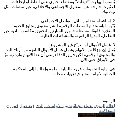
يُنسب إليها بث “لايفات” ومقاطع تحتوي على ألفاظ أو إيحاءات
اعتُبرت خارجة عن المقبول الاجتماعي والأخلاقي، عبر منصات مثل
تيك توك.
2. إساءة استخدام وسائل التواصل الاجتماعي
يُتّهمها باستخدام المنصات الرقمية لنشر محتوى يتجاوز الحدود
المقرّرة قانونًا، مستغلة جمهور المتابعين لتحقيق مكاسب مادية عبر
التفاعل، الهدايا الرقمية، والمشاهدات العالية.
3. غسل الأموال أو التربّح غير المشروع
يُقال إن جزءًا من الاتهام يشمل غسل الأموال الناتجة من أرباح البث
والمحتوى الرقمي، لكن فريق الدفاع ينفي أن هذا الاتهام وارد رسميًا
في الأوراق حتى الآن.
في نهاية التحقيقات قررت النيابة العامة وإحالتها إلي المحكمة
الجنائية لاتهامة بنشر فيدهويات مخله
الوسوم
إحالة
البلوجر علياء
الجنائية: بين الاتهامات والدفاع
تفاصيل
قمرون
للمحاكمة