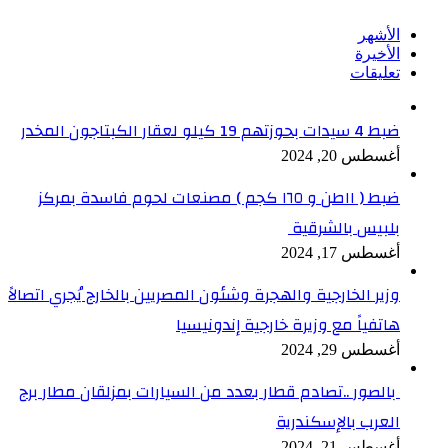
الأشهر
الأخيرة
تعليقات
ضبط 4 سيدات بحوزتهم 19 كيلو لعقار الكبتاجون المخدر
أغسطس 20, 2024
ضبط ( ١١طن و ١٦٥ كجم ) مصنعات لحوم فاسدة بمركز
بلبيس بالشرقية
أغسطس 17, 2024
وزير الخارجية والهجرة وشئون المصريين بالخارج يُجري اتصالاً
هاتفياً مع وزيرة خارجية إندونيسيا
أغسطس 29, 2024
بالصور ..تصادم قطار بعدد من السيارات بمزلقان مطار برج
العرب بالإسكندرية
أغسطس 21, 2024