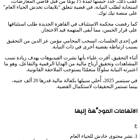
عقب ذلك، جُدد حبسها لمدة 15 يومًا من قبل قاضي المعارضات،
استجابة لطلب النيابة، في قضية تتعلق “بلايفات تخدش الحياء العام”
على منصة تيك توك.
كما رفضت محكمة الاستئناف في القاهرة الجديدة طلب استئنافها
على قرار الحبس، مما أبقى المتهمة قيد الاحتجاز.
في إحدى الجلسات، انسحب المحامي مؤمن عز الدين من التحقيق
بسبب ارتباطه بقضية أخرى في ذات النيابة.
أثناء التحقيق، أقرت علياء بأنها نشرت الفيديوهات بهدف زيادة نسب
المشاهدات وتحقيق أرباح مالية من الهدايا الرقمية والتفاعل، وهو ما
اعتبرته النيابة سلوكًا متعمّدًا يستوجب الملاحقة القانونية.
في سبتمبر 2025، أُخلي سبيلها بكفالة مالية قدرها 20 ألف جنيه،
بينما تستمر التحقيقات لاستكمال القضية.
الاتهامات الموجَّهة إليها
ع
1. نشر محتوى خادش للحياء العام