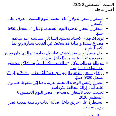
السبت, أغسطس 8 2026
أخبار عاجلة
استقرار سعر الدولار أمام الجنيه اليوم السبت.. تعرف على
الأسعار
استقرار أسعار الذهب اليوم السبت.. وعيار 24 يسجل 6966
جنيهًا
ترند 24 يهنئ الأستاذ محمود الشاذلي بمناسبة عيد ميلاده
مصرع سيدة وإصابة 22 شخصًا في انقلاب سيارة ربع نقل
بكفر الشيخ
نجل مسن بورسعيد يكشف تفاصيل صادمة: والدي كان يعيش
بمفرده وعثرنا عليه مقيدًا داخل منزله
من القبض إلى الإفراج.. القصة الكاملة لأزمة شاكر محظور
بعد انتهاء مدة حبسه
ارتفاع أسعار الذهب اليوم الجمعة 7 أغسطس 2026 عيار 21
يسجل 5980 جنيهًا
مصرع رئيس الوحدة المحلية بقرية ناهيا إثر سقوط جمالون
عليه أثناء إزالة مخالفة بكرداسة
تحديث جديد لأسعار الذهب في مصر اليوم الخميس 6
أغسطس 2026
السيطرة على حريق داخل صالة ألعاب رياضية بمدينة نصر
دون إصابات