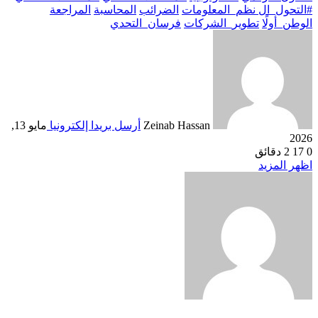
#التحول_ال نظم_المعلومات
الضرائب
المحاسبة
المراجعة
الوطن_أولًا
تطوير_الشركات
فرسان_التحدي
Zeinab Hassan
أرسل بريدا إلكترونيا
مايو 13,
2026
0
17
2 دقائق
اظهر المزيد