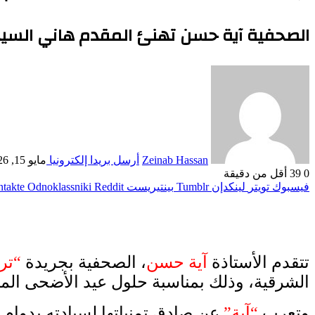
الصحفية آية حسن تهنئ المقدم هاني السيد
Zeinab Hassan
أرسل بريدا إلكترونيا
مايو 15, 2026
0
39
أقل من دقيقة
فيسبوك
تويتر
لينكدإن
بينتيريست
Odnoklassniki
تتقدم الأستاذة
آية حسن
، الصحفية بجريدة
“ترند 
الشرقية، وذلك بمناسبة حلول عيد الأضحى المب
وتعرب
“آية”
عن صادق تمنياتها لسيادته بدوام 