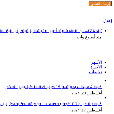
شاهد أيضاً
إغلاق
ترند 24 تهنئ اللواء شريف أمين مقيشط بترقيته إلى رتبة لواء وتوليه منصب مساعد مدير أمن البحر الأحمر
منذ أسبوع واحد
تابعنا على فيسبوك
الأشهر
الأخيرة
تعليقات
ضبط 4 سيدات بحوزتهم 19 كيلو لعقار الكبتاجون المخدر
أغسطس 20, 2024
ضبط ( ١١طن و ١٦٥ كجم ) مصنعات لحوم فاسدة بمركز بلبيس بالشرقية
أغسطس 17, 2024