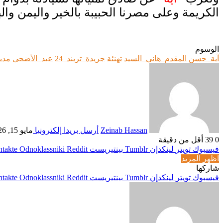
الكريمة وعلى مصرنا الحبيبة بالخير واليمن وال
الوسوم
آية_حسن
المقدم_هاني_السيد
تهنئة
جريدة_تريند_24
عيد_الأضحى
مدي
Zeinab Hassan
أرسل بريدا إلكترونيا
مايو 15, 2026
0
39
أقل من دقيقة
فيسبوك
تويتر
لينكدإن
بينتيريست
Odnoklassniki
اظهر المزيد
شاركها
فيسبوك
تويتر
لينكدإن
بينتيريست
Odnoklassniki