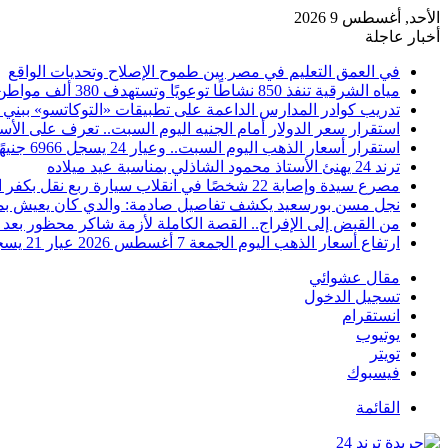
الأحد, أغسطس 9 2026
أخبار عاجلة
في العمق التعليم في مصر بين طموح الإصلاح وتحديات الواقع
مياه الشرقية تنفذ 850 نشاطًا توعويًا وتستهدف 380 ألف مواطن خلال يوليو
تدريب كوادر المدارس الداعمة على تطبيقات «التوكاتسو» ببني
استقرار سعر الدولار أمام الجنيه اليوم السبت.. تعرف على الأس
استقرار أسعار الذهب اليوم السبت.. وعيار 24 يسجل 6966 جنيهًا
ترند 24 يهنئ الأستاذ محمود الشاذلي بمناسبة عيد ميلاده
مصرع سيدة وإصابة 22 شخصًا في انقلاب سيارة ربع نقل بكفر الشيخ
نجل مسن بورسعيد يكشف تفاصيل صادمة: والدي كان يعيش بمفرد
من القبض إلى الإفراج.. القصة الكاملة لأزمة شاكر محظور بعد 
ارتفاع أسعار الذهب اليوم الجمعة 7 أغسطس 2026 عيار 21 يسجل 5980 جنيهًا
مقال عشوائي
تسجيل الدخول
انستقرام
يوتيوب
تويتر
فيسبوك
القائمة