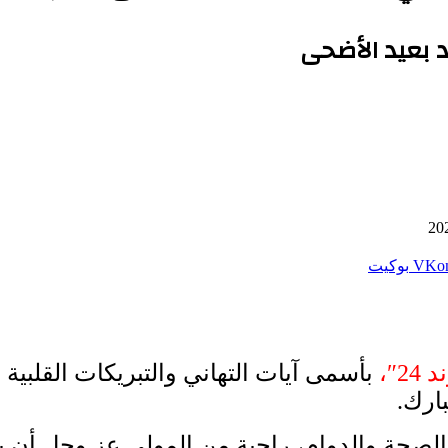
 بعيد الأضحى
بوكيت
24″،
بأسمى آيات التهاني والتبريكات القلبية 
ارك.
الصحة والدوام، راجية من المولى عز وجل أن يعي