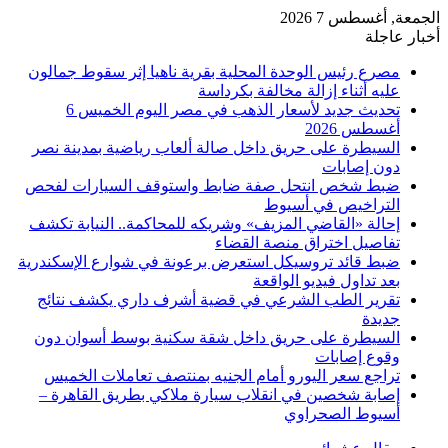
الجمعة, أغسطس 7 2026
أخبار عاجلة
مصرع رئيس الوحدة المحلية بقرية ناهيا إثر سقوط جمالون
عليه أثناء إزالة مخالفة بكرداسة
تحديث جديد لأسعار الذهب في مصر اليوم الخميس 6
أغسطس 2026
السيطرة على حريق داخل صالة ألعاب رياضية بمدينة نصر
دون إصابات
ضبط شخص انتحل صفة ضابط واستوقف السيارات لفحص
التراخيص في أسيوط
إحالة «القاضي المزيف» وشريكه للمحاكمة.. النيابة تكشف
تفاصيل اختراق منصة القضاء
ضبط قائد تروسيكل استعرض برعونة في شوارع الإسكندرية
بعد تداول فيديو الواقعة
تقرير الطب الشرعي في قضية أشرف داري يكشف نتائج
جديدة
السيطرة على حريق داخل شقة سكنية بوسط أسوان دون
وقوع إصابات
تراجع سعر اليورو أمام الجنيه بمنتصف تعاملات الخميس
إصابة شخصين في انقلاب سيارة ملاكي بطريق القاهرة –
أسيوط الصحراوي