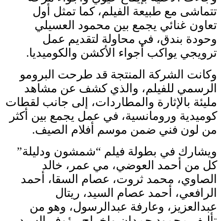
تتماشى مع طبيعة الفيلم، كما تمثل أول
تعاون غنائي يجمع بين محمود العسيلي
وحودة بندق، في محاولة لتقديم عمل
ترويجي يواكب أجواء الأكشن والكوميديا.
وكانت الشركة المنتجة قد طرحت البرومو
الرسمي للفيلم، والذي كشف عن مشاهد
مليئة بالإثارة والمطاردات، إلى جانب لقطات
كوميدية ورومانسية، في عمل يجمع بين أكثر
من لون فني ضمن موسم أفلام الصيف.
ويشارك في بطولة فيلم “شمشون ودليلة”
كل من أحمد العوضي، مي عمر، خالد
الصاوي، محمد ثروت، عصام السقا، أحمد
الرافعي، أحمد عصام السيد، ريتال
عبدالعزيز، وعارفة عبدالرسول، وهو من
تأليف محمود حمدان وإخراج رؤوف السيد.