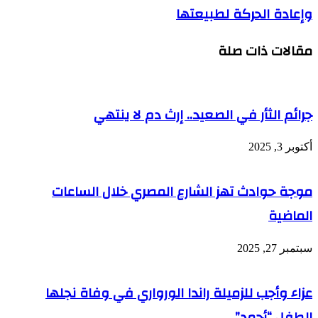
وإعادة الحركة لطبيعتها
مقالات ذات صلة
جرائم الثأر في الصعيد.. إرث دم لا ينتهي
أكتوبر 3, 2025
موجة حوادث تهز الشارع المصري خلال الساعات
الماضية
سبتمبر 27, 2025
عزاء وأجب للزميلة راندا الورواري في وفاة نجلها
الطفل “أحمد”