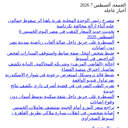
الجمعة, أغسطس 7 2026
أخبار عاجلة
مصرع رئيس الوحدة المحلية بقرية ناهيا إثر سقوط جمالون
عليه أثناء إزالة مخالفة بكرداسة
تحديث جديد لأسعار الذهب في مصر اليوم الخميس 6
أغسطس 2026
السيطرة على حريق داخل صالة ألعاب رياضية بمدينة نصر
دون إصابات
ضبط شخص انتحل صفة ضابط واستوقف السيارات لفحص
التراخيص في أسيوط
إحالة «القاضي المزيف» وشريكه للمحاكمة.. النيابة تكشف
تفاصيل اختراق منصة القضاء
ضبط قائد تروسيكل استعرض برعونة في شوارع الإسكندرية
بعد تداول فيديو الواقعة
تقرير الطب الشرعي في قضية أشرف داري يكشف نتائج
جديدة
السيطرة على حريق داخل شقة سكنية بوسط أسوان دون
وقوع إصابات
تراجع سعر اليورو أمام الجنيه بمنتصف تعاملات الخميس
إصابة شخصين في انقلاب سيارة ملاكي بطريق القاهرة –
أسيوط الصحراوي