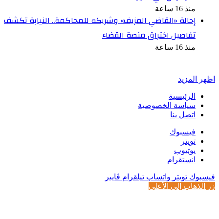
منذ 16 ساعة
إحالة «القاضي المزيف» وشريكه للمحاكمة.. النيابة تكشف
تفاصيل اختراق منصة القضاء
منذ 16 ساعة
أخبر في صورة
اظهر المزيد
الرئيسية
سياسة الخصوصية
اتصل بنا
فيسبوك
تويتر
يوتيوب
انستقرام
فيسبوك
تويتر
واتساب
تيلقرام
ڤايبر
زر الذهاب إلى الأعلى