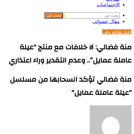
الاجتماعيات
بحث عن
مقال عشوائي
أخبار
ثقافة وفن
منة فضالي: لا خلافات مع منتج “عيلة
عاملة عمايل”.. وعدم التقدير وراء اعتذاري
منة فضالي تؤكد انسحابها من مسلسل
"عيلة عاملة عمايل"