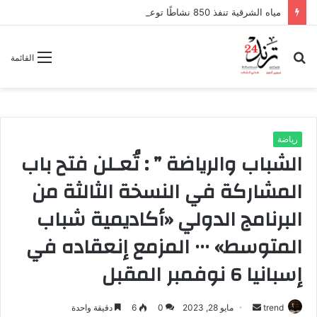
مياه الشرقية تنفذ 850 نشاطًا توعويًا وتستهدف 380 ألف مواطن خلال يوليو
بحث
القائمة
عن
رياضة
الشباب والرياضة ” : تُعـلن فتح باب
المشاركة في النسخة الثالثة من
البرنامج الدولي «أكاديمية شباب
المتوسط» ٠٠٠ المزمع إنعقاده في
إسبانيا 6 نوفمبر المقبل
trend
أ
مايو 28, 2023
0
6
دقيقة واحدة