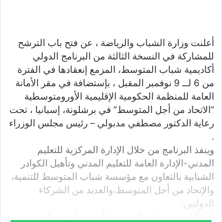
ر
س
ل
ب
أعلنت وزارة الشباب والرياضة ، عن فتح باب الترشح
ر
للمشاركة في النسخة الثالثة من البرنامج الدولي
ي
أكاديمية شباب المتوسط، المزمع إنعقادها في الفترة
د
من 6 لــ 9 نوفمبر المقبل ، بإستضافة في مقر الأمانة
ا
العامة للمنظمة الحكومية الإقليمية الأورومتوسطية
إ
“الاتحاد من أجل المتوسط” في برشلونة، إسبانيا ، تحت
ل
رعاية الدكتور مصطفي مدبولي – رئيس مجلس الوزراء
ك
.
ت
ر
وينفذ البرنامج من خلال الإدارة المركزية للتعليم
و
المدني-الإدارة العامة للتعليم المدني وتأهيل الكوادر
ن
الشبابية بالتعاون مع مؤسسة شباب المتوسط للتنمية،
ي
والإتحاد من أجل المتوسط،والعديد من الشركاء
ا
الدوليين.
تُعد أكاديمية شباب المتوسط أول برنامج شبابى