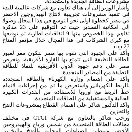
مشروعات الطاقة الجديدة والمتجددة.
وأشار الوزير إلى أن هناك تعاون مع شركات عالمية للبدء
فى تنفيذ مشروعات تجريبية لانتاج الهيدروجين الاخضر
في مصر كخطوة اولى نحو التوسع في هذا المجال وصولا
الى امكانية التصدير حيث تم التوقيع علي 23 مذكرة
تفاهم بهذا الخصوص منها 9 اتفاقيات اطارية تم توقيعها
مع كبري الشركات في هذا المجال خلال مؤتمر المناخ
cop 27.
وأكد على الجهود التى تقوم بها مصر لتكون ممر لعبور
الطاقة النظيفة التى تتمتع بها القارة الأفريقية، وتحرص
مصر على دعم جهود الدول الأفريقية للنفاذ للطاقة
النظيفة من المصادر المتجددة.
وأكد على إهتمام وزارة الكهرباء والطاقة المتجددة
بالربط الكهربائى واستعرض ما تم من إجراءات لاتمام
خط الربط مع أوروبا للاستفادة من القدرات الكبيرة
الحالية والمستقبلية من الطاقات المتجددة.
وأكد الدكتور شاكر على اهتمام القطاع بمشروعات الضخ
والتخزين
ورحب شاكر بالتعاون مع شركة CTGI فى مختلف
مجالات الطاقة المتجددة من شمس ورياح والهيدروجين
الأخضر وتوطين الصناعات المحلية والضخ والتخزين