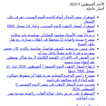
الأحد, أغسطس 9 2026
أخبار عاجلة
استقرار سعر الدولار أمام الجنيه اليوم السبت.. تعرف على
الأسعار
استقرار أسعار الذهب اليوم السبت.. وعيار 24 يسجل 6966
جنيهًا
ترند 24 يهنئ الأستاذ محمود الشاذلي بمناسبة عيد ميلاده
مصرع سيدة وإصابة 22 شخصًا في انقلاب سيارة ربع نقل
بكفر الشيخ
نجل مسن بورسعيد يكشف تفاصيل صادمة: والدي كان يعيش
بمفرده وعثرنا عليه مقيدًا داخل منزله
من القبض إلى الإفراج.. القصة الكاملة لأزمة شاكر محظور
بعد انتهاء مدة حبسه
ارتفاع أسعار الذهب اليوم الجمعة 7 أغسطس 2026 عيار 21
يسجل 5980 جنيهًا
مصرع رئيس الوحدة المحلية بقرية ناهيا إثر سقوط جمالون
عليه أثناء إزالة مخالفة بكرداسة
تحديث جديد لأسعار الذهب في مصر اليوم الخميس 6
أغسطس 2026
السيطرة على حريق داخل صالة ألعاب رياضية بمدينة نصر
دون إصابات