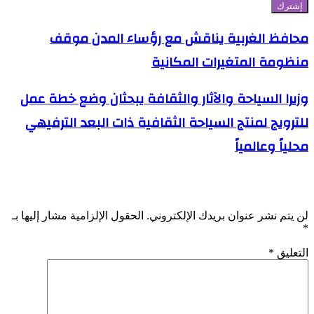
محافظ الغربية يناقش مع رؤساء المدن موقف
منظومة المتغيرات المكانية
وزيرا السياحة والآثار والثقافة يبحثان وضع خطة عمل
للترويج لمنتج السياحة الثقافية ذات البعد الترفيهي
محلياً وعالمياً
اترك تعليقاً
لن يتم نشر عنوان بريدك الإلكتروني.
الحقول الإلزامية مشار إليها بـ
*
التعليق
*