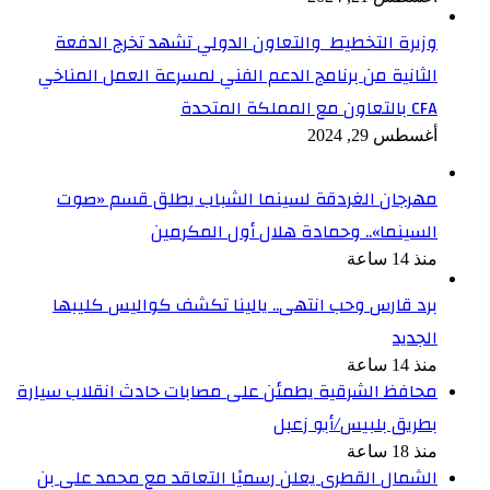
وزيرة التخطيط والتعاون الدولي تشهد تخرج الدفعة
الثانية من برنامج الدعم الفني لمسرعة العمل المناخي
CFA بالتعاون مع المملكة المتحدة
أغسطس 29, 2024
مهرجان الغردقة لسينما الشباب يطلق قسم «صوت
السينما».. وحمادة هلال أول المكرمين
منذ 14 ساعة
برد قارس وحب انتهى.. يالينا تكشف كواليس كليبها
الجديد
منذ 14 ساعة
محافظ الشرقية يطمئن على مصابات حادث انقلاب سيارة
بطريق بلبيس/أبو زعبل
منذ 18 ساعة
الشمال القطري يعلن رسميًا التعاقد مع محمد علي بن