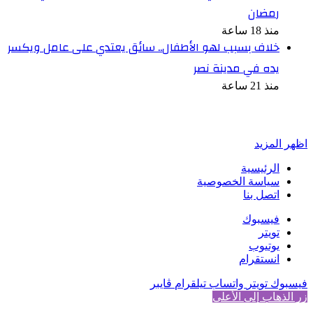
رمضان
منذ 18 ساعة
خلاف بسبب لهو الأطفال.. سائق يعتدي على عامل ويكسر
يده في مدينة نصر
منذ 21 ساعة
أخبر في صورة
اظهر المزيد
الرئيسية
سياسة الخصوصية
اتصل بنا
فيسبوك
تويتر
يوتيوب
انستقرام
فيسبوك
تويتر
واتساب
تيلقرام
ڤايبر
زر الذهاب إلى الأعلى