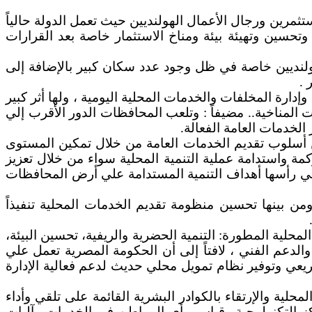
ستثمرين ورجال الأعمال الهولنديين حيث تعمل الدولة حالياً
حسين وتهيئة بيئة ومناخ الاستثمار خاصة بعد القرارات
ولنديين خاصة في ظل وجود عدد سكان كبير بالإضافة إلى
 .
إدارة المخلفات والخدمات المحلية اليومية ، ولها أثر كبير
 المناخية.. مضيفاً : وتلعب المحافظات الدور الأقرب إلي
الخدمات العامة الفعالة.
ن أسلوب تقديم الخدمات العامة من خلال تمكين المستوى
مة واستدامة عملية التنمية المحلية سواء من خلال تعزيز
علي رأسها أهداف التنمية المستدامة علي أرض المحافظات
من بينها تحسين منظومة تقديم الخدمات المحلية تنفيذاً
محلية المطورة: التنمية الحضرية والريفية، تحسين البيئة،
 والدعم الفني ، لافتاً إلى أن الحكومة المصرية تعمل علي
شريعي وتوفير نظام تمويل محلي حديث لدعم فعالية الإدارة
حلية والإرتقاء بالكوادر البشرية القائمة على تلقي وأداء
ز التكنولوجية وقياس رأي المواطن في الخدمات وآليات