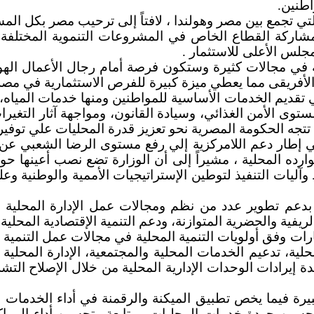
اطنين.
التي تجمع بين مصر وهولندا ، لافتاً إلى ترحيب مصر بكل الم
اركة القطاع الخاص في المشروعات التنموية المختلفة وت
مجلس الأعلى للاستثمار .
ية في مجالات كثيرة وستكون فرصة أمام رجال الأعمال اله
والأفريقى مما يعطي ميزة كبيرة للفرص الاستثمارية في مصر
ي تقديم الخدمات الأساسية للمواطنين ومنها خدمات المياه، و
وى الأمن الغذائي، وسيادة القانون، ومواجهة آثار التغيرات
تتجه الحكومة المصرية نحو تعزيز قدرة المحليات علي توفير 
 في إطار دعم اللامركزية إلي رفع مستوى الرضا الشعبي ع
رده المحلية ، مشيراً إلى أن الوزارة تضع نصب أعينها حوك
آليات التنفيذ لتوطين الإستراتيجيات الأممية والوطنية و
 بدعم تطوير عدد من نظم ومجالات عمل الإدارة المحلية و
ريفية والحضرية المتوازنة، ودعم التنمية الإقتصادية المحلية.
ات وفق أولويات التنمية المحلية في مجالات عمل التنمية ال
حلية، تدعيم الخدمات المحلية والمجتمعية، الإدارة المحلية
ة إيرادات الوحدات الإدارية المحلية من خلال الإصلاح الت
يرة فيما يخص تطبيق الميكنة والرقمنة في أداء الخدمات الم
ين جودة خدمات المحليات ومتابعة وتحسين أداء المراك