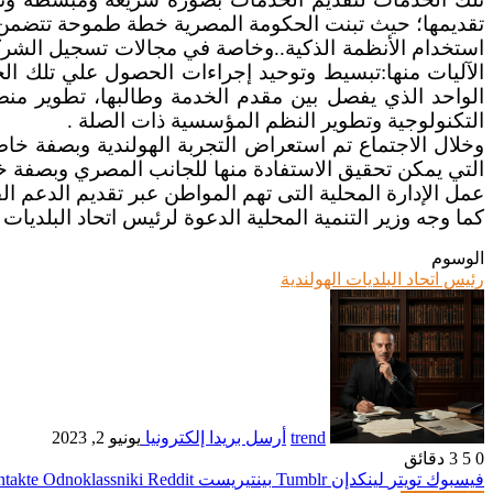
تقديمها؛ حيث تبنت الحكومة المصرية خطة طموحة تتضمن ت
استخدام الأنظمة الذكية..وخاصة في مجالات تسجيل الشرك
الآليات منها:تبسيط وتوحيد إجراءات الحصول علي تلك الخ
الواحد الذي يفصل بين مقدم الخدمة وطالبها، تطوير منصة
التكنولوجية وتطوير النظم المؤسسية ذات الصلة .
وخلال الاجتماع تم استعراض التجربة الهولندية وبصفة خا
التي يمكن تحقيق الاستفادة منها للجانب المصري وبصفة خا
عمل الإدارة المحلية التى تهم المواطن عبر تقديم الدعم ال
كما وجه وزير التنمية المحلية الدعوة لرئيس اتحاد البلديات
الوسوم
رئيس اتحاد البلديات الهولندية
trend
أرسل بريدا إلكترونيا
يونيو 2, 2023
0
5
3 دقائق
فيسبوك
تويتر
لينكدإن
بينتيريست
Odnoklassniki