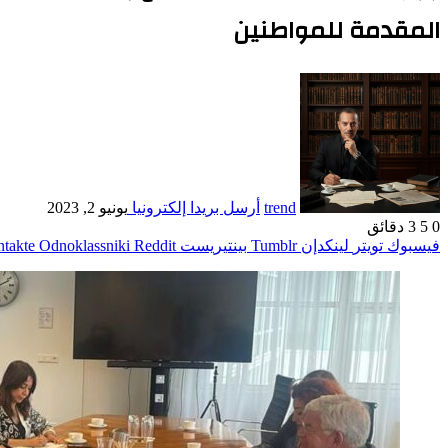
المقدمة للمواطنين
trend
أرسل بريدا إلكترونيا
يونيو 2, 2023
0
5
3 دقائق
فيسبوك
تويتر
لينكدإن
بينتيريست
Odnoklassniki