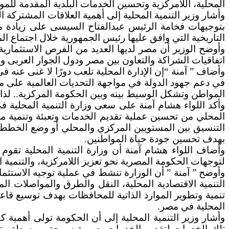
المحلية، اللامركزية وتحسين الخدمات البلدية المقدمة للمو
وأشار وزير التنمية المحلية إلى أهمية العلاقات المشتركة 
بتوجيهات فخامة الرئيس عبدالفتاح السيسى على زيادة مش
التاريخية التي وافق عليها رئيس الجمهورية خلال اجتماع ال
وأوضح الوزير أن مصر لديها العديد من الفرص الاستثمار
اتفاقيات الشراكة والتعاون بين مصر ودول الجوار العربى 
وأضاف ” آمنة “إن الإدارة المحلية تلعب دورًا لا غنى عنه ف
في دعم جهود الدولة في مواجهة التحديات العالمية على مست
المواطن وتشكل الوسيط بينه وبين الحكومة المركزية.. لذا 
وأكد اللواء هشام آمنة على سعى وزارة التنمية المحلية
المحلي من تحسين عملية تقديم الخدمات وتعبئة وتنمية موا
التنسيق بين المستويين المركزي والمحلي أو وضع الخطط و
بهدف تحسين جودة حياة المواطنين.
وأضاف اللواء هشام آمنة أن وزارة التنمية المحلية تقوم
لتوجهات الحكومة المصرية نحو تعزيز اللامركزية، والتنمية ال
وأوضح ” آمنة ” أن الوزارة تنشط في عملية توجيه الاستثمار
التنمية الاقتصادية المحلية، النقل والطرق والمواصلات الم
تنمية وتطوير الموارد الذاتية للمحافظات بهدف توسيع قاعد
المحلية في مصر.
وأشار وزير التنمية المحلية إلى أن الحكومة تولى أهمية كب
تلك الخدمات لتقديم الخدمات بصورة سريعة ومبسطة وتحس