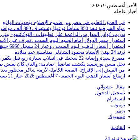
الأحد, أغسطس 9 2026
أخبار عاجلة
في العمق التعليم في مصر بين طموح الإصلاح وتحديات الواقع
مياه الشرقية تنفذ 850 نشاطًا توعويًا وتستهدف 380 ألف مواطن خلال يوليو
تدريب كوادر المدارس الداعمة على تطبيقات «التوكاتسو» ببني
استقرار سعر الدولار أمام الجنيه اليوم السبت.. تعرف على الأس
استقرار أسعار الذهب اليوم السبت.. وعيار 24 يسجل 6966 جنيهًا
ترند 24 يهنئ الأستاذ محمود الشاذلي بمناسبة عيد ميلاده
مصرع سيدة وإصابة 22 شخصًا في انقلاب سيارة ربع نقل بكفر الشيخ
نجل مسن بورسعيد يكشف تفاصيل صادمة: والدي كان يعيش بمفرد
من القبض إلى الإفراج.. القصة الكاملة لأزمة شاكر محظور بعد 
ارتفاع أسعار الذهب اليوم الجمعة 7 أغسطس 2026 عيار 21 يسجل 5980 جنيهًا
مقال عشوائي
تسجيل الدخول
انستقرام
يوتيوب
تويتر
فيسبوك
القائمة