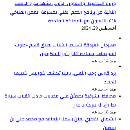
وزيرة التخطيط والتعاون الدولي تشهد تخرج الدفعة
الثانية من برنامج الدعم الفني لمسرعة العمل المناخي
CFA بالتعاون مع المملكة المتحدة
أغسطس 29, 2024
مهرجان الغردقة لسينما الشباب يطلق قسم «صوت
السينما».. وحمادة هلال أول المكرمين
منذ 14 ساعة
برد قارس وحب انتهى.. يالينا تكشف كواليس كليبها
الجديد
منذ 14 ساعة
محافظ الشرقية يطمئن على مصابات حادث انقلاب سيارة
بطريق بلبيس/أبو زعبل
منذ 18 ساعة
الشمال القطري يعلن رسميًا التعاقد مع محمد علي بن
رمضان