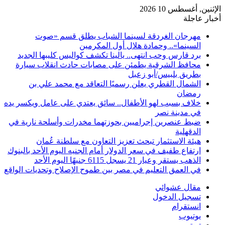
الإثنين, أغسطس 10 2026
أخبار عاجلة
مهرجان الغردقة لسينما الشباب يطلق قسم «صوت
السينما».. وحمادة هلال أول المكرمين
برد قارس وحب انتهى.. يالينا تكشف كواليس كليبها الجديد
محافظ الشرقية يطمئن على مصابات حادث انقلاب سيارة
بطريق بلبيس/أبو زعبل
الشمال القطري يعلن رسميًا التعاقد مع محمد علي بن
رمضان
خلاف بسبب لهو الأطفال.. سائق يعتدي على عامل ويكسر يده
في مدينة نصر
ضبط عنصرين إجراميين بحوزتهما مخدرات وأسلحة نارية في
الدقهلية
هيئة الاستثمار تبحث تعزيز التعاون مع سلطنة عُمان
ارتفاع طفيف في سعر الدولار أمام الجنيه اليوم الأحد بالبنوك
الذهب يستقر وعيار 21 يسجل 6115 جنيهًا اليوم الأحد
في العمق التعليم في مصر بين طموح الإصلاح وتحديات الواقع
مقال عشوائي
تسجيل الدخول
انستقرام
يوتيوب