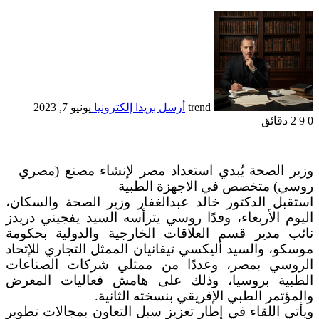
trend
أرسل بريدا إلكترونيا
يونيو 7, 2023
0
9
2 دقائق
وزير الصحة يُبدي استعداد مصر لإنشاء مصنع (مصري –
روسي) متخصص في الاجهزة الطبية
استقبل الدكتور خالد عبدالغفار وزير الصحة والسكان،
اليوم الأربعاء، وفدًا روسي يترأسه السيد يفجيني دريدز
نائب مدير قسم العلاقات الخارجية والدولية بحكومة
موسكو، والسيد أليكسي تيفانيان الممثل التجاري للإتحاد
الروسي بمصر، وعددًا من ممثلي شركات الصناعات
الطبية بروسيا، وذلك على هامش فعاليات المعرض
والمؤتمر الطبي الإفريقي بنسخته الثانية.
ويأتي اللقاء في إطار تعزيز سبل التعاون بمجالات تطوير