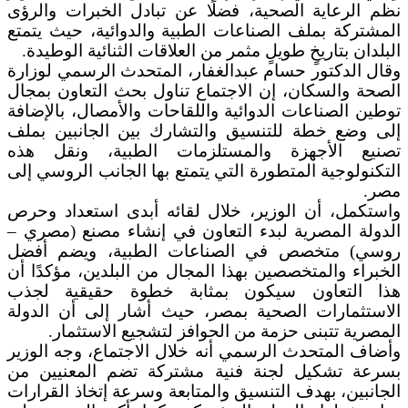
نظم الرعاية الصحية، فضلًا عن تبادل الخبرات والرؤى
المشتركة بملف الصناعات الطبية والدوائية، حيث يتمتع
البلدان بتاريخٍ طويلٍ مثمر من العلاقات الثنائية الوطيدة.
وقال الدكتور حسام عبدالغفار، المتحدث الرسمي لوزارة
الصحة والسكان، إن الاجتماع تناول بحث التعاون بمجال
توطين الصناعات الدوائية واللقاحات والأمصال، بالإضافة
إلى وضع خطة للتنسيق والتشارك بين الجانبين بملف
تصنيع الأجهزة والمستلزمات الطبية، ونقل هذه
التكنولوجية المتطورة التي يتمتع بها الجانب الروسي إلى
مصر.
واستكمل، أن الوزير، خلال لقائه أبدى استعداد وحرص
الدولة المصرية لبدء التعاون في إنشاء مصنع (مصري –
روسي) متخصص في الصناعات الطبية، ويضم أفضل
الخبراء والمتخصصين بهذا المجال من البلدين، مؤكدًا أن
هذا التعاون سيكون بمثابة خطوة حقيقية لجذب
الاستثمارات الصحية بمصر، حيث أشار إلى أن الدولة
المصرية تتبنى حزمة من الحوافز لتشجيع الاستثمار.
وأضاف المتحدث الرسمي أنه خلال الاجتماع، وجه الوزير
بسرعة تشكيل لجنة فنية مشتركة تضم المعنيين من
الجانبين، بهدف التنسيق والمتابعة وسرعة إتخاذ القرارات