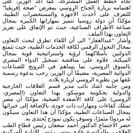
تجاه خطط العمل المشتركة، كما أكد الوزير، على
اهتمامه بزيارة الجناح الروسي بمعرض “صحة إفريقيا”
للتعرف على أحدث الأجهزة والمستحضرات الطبية،
مؤكدًا أن دولة روسيا تتميز بمهاراتها الكبيرة بمجال
صناعة الأطراف الصناعية، حيث تم الإتفاق على تعزيز
التعاون بهذا الملف.
وأشار “عبدالغفار” الى أن اللقاء تطرق لبحث التعاون
بمجال التحول الرقمي لكافة الخدمات الطبية، حيث تتمتع
الدولتين بامتلاكهما لرؤية واستراتيجية قوية بمجال
الميكنة، علاوة على مناقشة تسجيل الدواء المصري
بالسوق الروسي، بما يساهم في الترويج للصناعات
الدوائية المصرية، مضيفًا أن الوزير، رحب بدعوة رسمية
تلقها من نظيره الروسي لزيارة بلاده.
ومن جانبه أشاد نائب مدير قسم العلاقات الخارجية
والدولية بحكومة موسكو، بهذا التعاون (المصري-
الروسي) على كافة الأصعدة الصحية، مؤكدًا أن مصر
تمتلك كفاءات ومهارات ذات جودة، بالإضافة إلى خبراتها
بمجال الصناعات الطبية، مؤكدًا أن هذا التعاون سيكون
له مردودًا مثمرًا، وسوف يكون نموذج يُحتذى به.
حضر الاجتماع الدكتور أحمد سعفان رئيس قطاع الطب
العلاجي، والدكتورة غادة يونس رئيس الإدارة المركزية