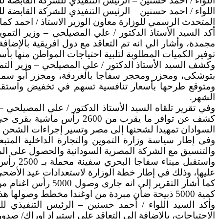
اللواء / احمد حسنين – الرئيس التنفيذي للشركة القابضة للصناعات الغذ
اللواء / احمد حسنين – الرئيس التنفيذي للشركة القابضة للصناعات الغذائية … توافر 4 ألاف ‏طن دواجن مجمدة وطرح او
المتحدث الرسمي للوزارة معاون الوزير الاستاذ / احمد كم
أكد السيد الأستاذ الدكتور / علي المصيلحي – وزير التمو
مجمدة، وأشار الي انه تم التعاقد مع دول افريقية بالإضافة
توفير الكميات المطلوبة لتلبية ‏احتياجات المواطن منها 
وكشف السيد الأستاذ الدكتور / علي المصيلحي – وزير التم
الشهر.
وفي تقرير تلقاه السيد الأستاذ الدكتور / علي المصيلحي – 
السوادان تمهيدا لشحنها إلى مصر وتسير إجراءات الشحن 
وفى إطار سياسة وزارة التموين والتجارة الداخلية المتب
عليها، وذلك في إطار خطة الوزارة لاستعدادات عيد الأضحي
كما أشار التقرير إ
كمية 5000 ذبيحة ضأن مبردة من اوغندا مخطط وصولها هذا الشهر.