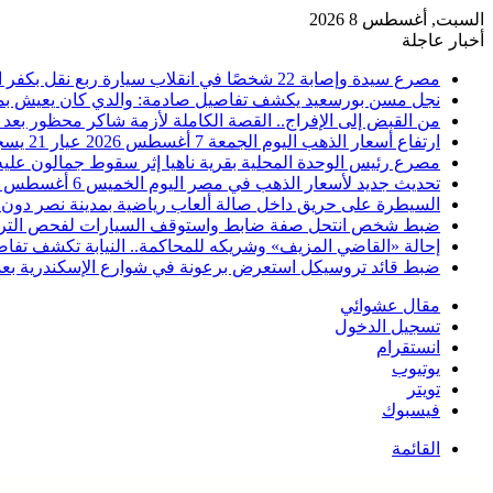
السبت, أغسطس 8 2026
أخبار عاجلة
مصرع سيدة وإصابة 22 شخصًا في انقلاب سيارة ربع نقل بكفر الشيخ
نجل مسن بورسعيد يكشف تفاصيل صادمة: والدي كان يعيش بمفرد
من القبض إلى الإفراج.. القصة الكاملة لأزمة شاكر محظور بعد 
ارتفاع أسعار الذهب اليوم الجمعة 7 أغسطس 2026 عيار 21 يسجل 5980 جنيهًا
مصرع رئيس الوحدة المحلية بقرية ناهيا إثر سقوط جمالون عليه أ
تحديث جديد لأسعار الذهب في مصر اليوم الخميس 6 أغسطس 2026
السيطرة على حريق داخل صالة ألعاب رياضية بمدينة نصر دون 
ضبط شخص انتحل صفة ضابط واستوقف السيارات لفحص التر
إحالة «القاضي المزيف» وشريكه للمحاكمة.. النيابة تكشف تفا
ضبط قائد تروسيكل استعرض برعونة في شوارع الإسكندرية بعد ت
مقال عشوائي
تسجيل الدخول
انستقرام
يوتيوب
تويتر
فيسبوك
القائمة