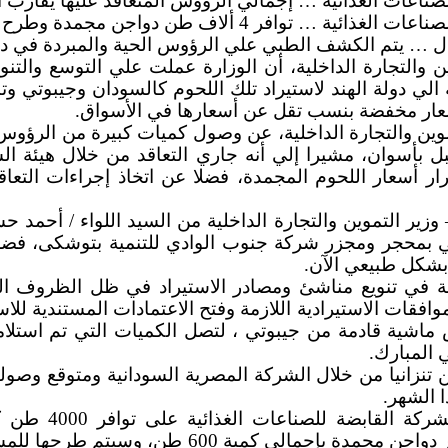
ائية … إجمالي ‏الرؤوس المتعاقد عليها يقارب الــ 25 ألف رأس ماشية حي
راك وصدور الدواجن قريباَ بأسعار مناسبة للمستهلك.‏
ال … يتم الكشف ‏الطبي علي الرؤوس الحية والمبردة في دول
ين والتجارة ‏الداخلية، أن الوزارة عملت علي التوسع والت
 الي ‏دولة الهند لاستيراد تلك اللحوم كالسودان وجيبوتي 
بأسعار مخفضة بنسب تقل عن أسعارها في الأسواق.
وين ‏والتجارة الداخلية، عن وصول كميات كبيرة من الرؤوس 
وزير التموين ‏والتجارة الداخلية من السيد اللواء / أحمد 
بشكل طبيعي الآن.
عة في تنويع مناشئ ومصادر الاستيراد في ظل الظروف الر
 المبارك.
لى انه جارى وصول 5000 رأس اغنام من تنزانيا من خلال الشركة المصرية السودا
وأكد السيد اللو
الاحتياجات، بالإضافة إلي التعاقد علي ‏استيراد او