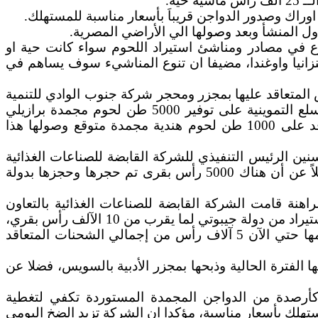
ة.‏
 المنشأ وبعد وصولها الي ‏الأراضي المصرية.
نوع في مصادر ومناشئ استيراد اللحوم سواء ‏كانت حية او
وتنزانيا واوغندا، ‏مضيفا ان تنوع المناشيء سوف يساهم في
المتعاقد عليها ‏بمجزر ومحجر شركة جنوب الوادي للتنمية
بتوشكى، ومجزر ومحجر سفاجا بالغردقة، ومجزر أبو ‏سمبل بأسوان، مشيرا إلي أنه جاري التعاقد من خلال هيئة السلع التموينية على توفير 5000 طن لحوم مجمدة برازيلي
ومتوقع طرحها بأسعار تنافسية تسهم في تخفيض واستقرار أسعار اللحوم المجمدة، فضلا عن اتخاذ إجراءات التعاقد على 1000 طن لحوم هندية مجمدة متوقع وصولها ‏هذا
حسنين الرئيس التنفيذي للشركة القابضة للصناعات الغذائية
‏كشف عن توافر ما يقرب من 2600 رأس ماشية بقرى حي بمحجر ومجزر شركة جنوب الوادي للتنمية بتوشكى، فضلاً عن أن هناك 5000 رأس بقرى تم حجرها وحجزها بدولة
اهنة قامت الشركة القابضة للصناعات الغذائية بالتعاون
والتنسيق مع الشركة المصرية السودانية والحصول على الموافقات الاستيرادية اللازمة وفتح الاعتمادات المستندية للاستيراد من دولة جيبوتي لما يقرب من 10 الآلف رأس بقري،
واستقبل ميناء سفاجا البحري سفينة محملة بـ 2500 رأس ماشية قادمة من جيبوتي ، لتصل الكميات التي تم استلامها حتي الآن 5 آلاف رأس من إجمالي الشحنات المتعاقد
نية ومتوقع وصولها الفترة الحالية وذبحها بمجزر الأدبية بالسويس، فضلا عن
اء / أحمد حسنين – الرئيس التنفيذي للشركة القابضة للصناعات ‏الغذائية على توافر 4000 طن كأرصدة من الدواجن المجمدة المستوردة تكفي لتغطية
راك/ صدور دواجن مجمدة بإجمالي كمية 600 طن، وسيتم طرحها للمستهلك بأسعار مناسبة، مؤكدا ان الشركة تزيد الضخ اليومي