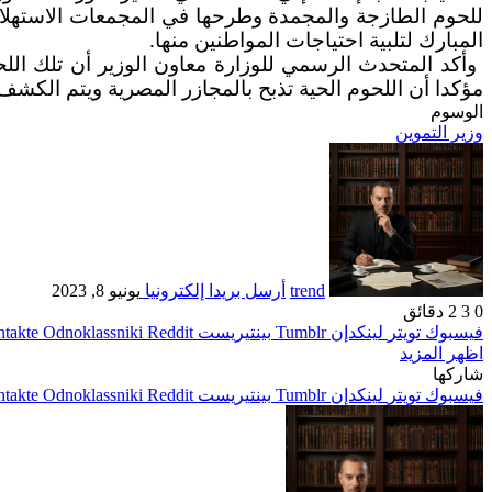
للحوم الطازجة والمجمدة وطرحها في المجمعات الاستهلا
المبارك لتلبية احتياجات المواطنين منها.‏
‏ وأكد المتحدث الرسمي للوزارة معاون الوزير أن تلك الل
مؤكدا أن اللحوم الحية تذبح بالمجازر ‏المصرية ويتم الكشف
الوسوم
وزير التموين
trend
أرسل بريدا إلكترونيا
يونيو 8, 2023
0
3
2 دقائق
فيسبوك
تويتر
لينكدإن
بينتيريست
Odnoklassniki
اظهر المزيد
شاركها
فيسبوك
تويتر
لينكدإن
بينتيريست
Odnoklassniki