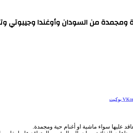
ة ومجمدة من السودان ‏وأوغندا وجيبوتي وتنز
بوكيت
قد عليها ‏سواء ماشية او أغنام حية ومجمدة.