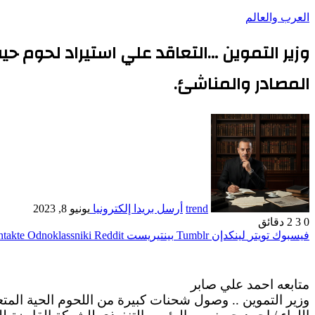
العرب والعالم
وزير التموين …التعاقد علي استيراد لحوم حي
المصادر والمناشئ.
trend
أرسل بريدا إلكترونيا
يونيو 8, 2023
0
3
2 دقائق
فيسبوك
تويتر
لينكدإن
بينتيريست
Odnoklassniki
متابعه احمد علي صابر
وزير التموين .. وصول شحنات كبيرة من اللحوم الحية المتعا