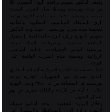
وتفقد الدكتور سويلم يرافقه اللواء الغضبان كلاً
من ترعة بورسعيد ومحطة مياه الشرب المغذية
لمدينة بورسعيد.. حيث تبين قيام أجهزة وزارة
الرى بإستيفاء المناسيب المطلوبة والكافية
لمحطة مياه شرب بورسعيد ، حيث وجه الدكتور
سويلم لأجهزة وزارة الرى بالمحافظة بإستمرار
المتابعة لمناسيب وتصرفات المياه بترعة
بورسعيد لتوفير الإحتياجات المائية للأراضى
الزراعية ومحطة مياه الشرب الواقعة على
الترعة.
كما وجه سيادته للإدارة المركزية لصيانة المجاري
المائية بسرعة نهو التطهيرات الجارية بترعة
بورسعيد فى المسافة من ك ٣٢.٥٠ وحتى النهاية
خلال ١٠ أيام من تاريخه والإفادة بتقرير عن نهو
أعمال التطهير.
وخلال الزيارة التفقدية .. وجه الدكتور سويلم
لأجهزة وزارة الرى بالمحافظة بالإستمرار فى