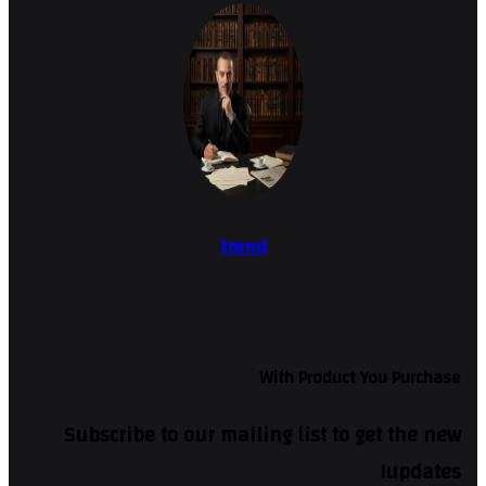
trend
With Product You Purchase
Subscribe to our mailing list to get the new
updates!