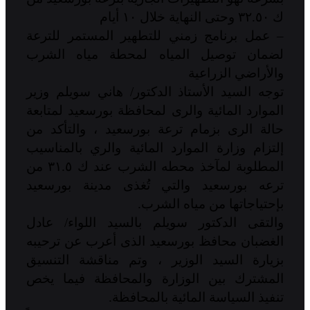
ك ٣٢.٥٠ وحتى النهاية خلال ١٠ أيام
– عمل برنامج زمني للتطهير المستمر للترعة
لضمان توصيل المياه لمحطة مياه الشرب
والأراضي الزراعية
توجه السيد الأستاذ الدكتور/ هاني سويلم وزير
الموارد المائية والرى لمحافظة بورسعيد لمتابعة
حالة الرى بزمام ترعة بورسعيد ، والتأكد من
إلتزام وزارة الموارد المائية والري بالمناسيب
المطلوبة لمآخذ محطه الشرب عند ك ٣١.٥ من
ترعه بورسعيد والتي تُغذى مدينة بورسعيد
بإحتياجاتها من مياه الشرب.
والتقى الدكتور سويلم بالسيد اللواء/ عادل
الغضبان محافظ بورسعيد الذى أعرب عن ترحيبه
بزيارة السيد الوزير ، وتم مناقشة التنسيق
المشترك بين الوزارة والمحافظة فيما يخص
تنفيذ السياسة المائية بالمحافظة.