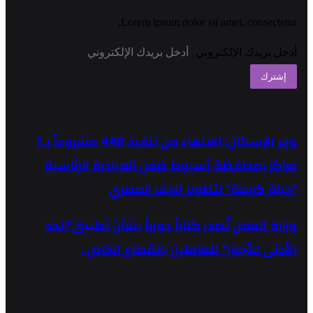
Lorem ipsum dolor sit amet, consectetur.
أدخل بريدك الإلكتروني
وزير الإسكان: الانتهاء من تنفيذ 448 مشروعاً بـ7
مراكز بمحافظة أسيوط ضمن المبادرة الرئاسية
"حياة كريمة" لتطوير الريف المصري
وزارة العمل تُصدر كتاباً دورياً بشأن تطبيق"الحد
الأدنى للأجور" للعاملين بالقطاع الخاص..