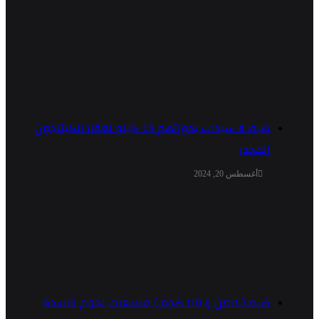
ضبط 4 سيدات بحوزتهم 19 كيلو لعقار الكبتاجون
المخدر
أغسطس 20, 2024
ضبط ( ١١طن و ١٦٥ كجم ) مصنعات لحوم فاسدة