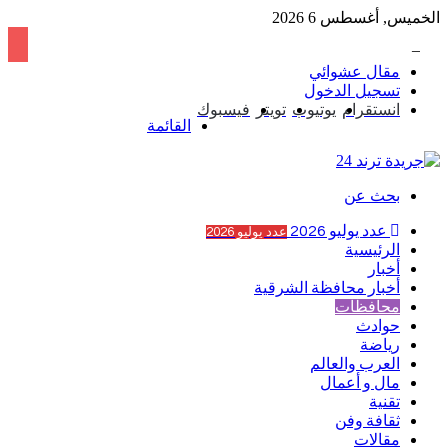
الخميس, أغسطس 6 2026
ريم مصطفى تخطف الأنظار بجلسة تصوير ساحرة بالتزامن مع عودتها للسوشيال ميديا
مقال عشوائي
تسجيل الدخول
انستقرام
يوتيوب
تويتر
فيسبوك
القائمة
بحث عن
عدد يوليو 2026
عدد يوليو 2026
الرئيسية
أخبار
أخبار محافظة الشرقية
محافظات
حوادث
رياضة
العرب والعالم
مال و أعمال
تقنية
ثقافة وفن
مقالات