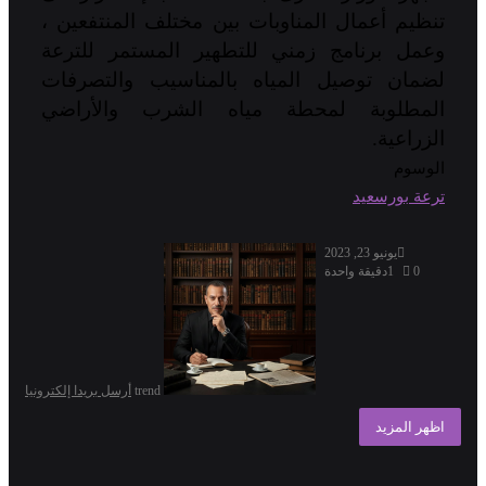
تنظيم أعمال المناوبات بين مختلف المنتفعين ،
وعمل برنامج زمني للتطهير المستمر للترعة
لضمان توصيل المياه بالمناسيب والتصرفات
المطلوبة لمحطة مياه الشرب والأراضي
الزراعية.
الوسوم
ترعة بورسعيد
يونيو 23, 2023
0
1
دقيقة واحدة
trend
أرسل بريدا إلكترونيا
اظهر المزيد