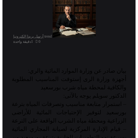
trend
أرسل بريدا إلكترونيا
0
1
دقيقة واحدة
بيان صادر عن وزارة الموارد المائية والري:
أجهزة وزارة الرى إستوفت المناسيب المطلوبة
والكافية لمحطة مياه شرب بورسعيد
الدكتور سويلم يوجه بالآتى:
– استمرار متابعة مناسيب وتصرفات المياه بترعة
بورسعيد لتوفير الإحتياجات المائية للأراضى
الزراعية ومحطة مياه الشرب الواقعة على الترعة
– قيام الإدارة المركزية لصيانة المجاري المائية
بسرعة نهو التطهيرات الجارية بترعة بورسعيد من