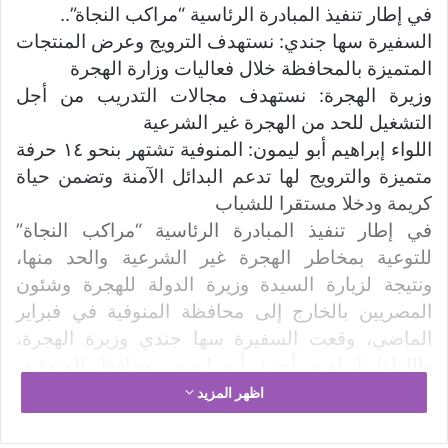
ب
في إطار تنفيذ المبادرة الرئاسية “مراكب النجاة”..
ر
السفيرة سها جندي: نستهدف الترويج وعرض المنتجات
ي
المتميزة بالمحافظة خلال فعاليات وزارة الهجرة
د
وزيرة الهجرة: نستهدف مجالات التدريب من أجل
ا
التشغيل للحد من الهجرة غير الشرعية
إ
اللواء إبراهيم أبو ليمون: المنوفية تشتهر بنحو ١٤ حرفة
ل
متميزة والترويج لها تدعم البدائل الآمنة وتضمن حياة
ك
كريمة ودخلا مستقرا للشباب
ت
ر
في إطار تنفيذ المبادرة الرئاسية “مراكب النجاة”
و
للتوعية بمخاطر الهجرة غير الشرعية والحد منها،
ن
ونتيجة لزيارة السيدة وزيرة الدولة للهجرة وشئون
ي
المصريين بالخارج إلى محافظة المنوفية في فبراير
ا
الماضي، وقعت السفيرة سها جندي وزيرة الهجرة،
واللواء/ إبراهيم أحمد أبو ليمون محافظ المنوفية،
بروتوكول تعاون بين وزارة الهجرة ومحافظة المنوفية،
اظهر المزيد
يتضمن التعاون في العديد من المجالات منها مجال
التدريب من أجل التشغيل، وكذلك الترويج للمنتجات