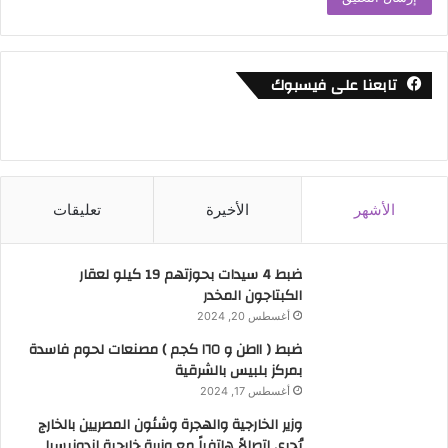
تابعنا على فيسبوك
الأشهر
الأخيرة
تعليقات
ضبط 4 سيدات بحوزتهم 19 كيلو لعقار
الكبتاجون المخدر
أغسطس 20, 2024
ضبط ( ١١طن و ١٦٥ كجم ) مصنعات لحوم فاسدة
بمركز بلبيس بالشرقية
أغسطس 17, 2024
وزير الخارجية والهجرة وشئون المصريين بالخارج
يُجري اتصالاً هاتفياً مع وزيرة خارجية إندونيسيا