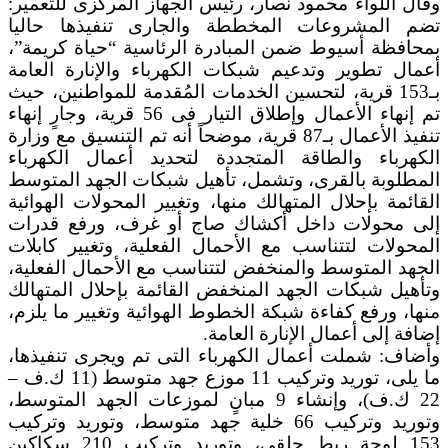
وقال اللواء محمود نصار، رئيس الجهاز المركزى للتعمير:
تضم المشروعات المخططة والجارى تنفيذها حاليا
بمحافظة أسيوط ضمن المبادرة الرئاسية “حياة كريمة”،
أعمال تطوير وتدعيم شبكات الكهرباء والإنارة العامة
بـ153 قرية، لتحسين الخدمات المُقدمة للمواطنين، حيث
تم إنهاء الأعمال وإطلاق التيار فى 56 قرية، وجارٍ إنهاء
تنفيذ الأعمال بـ87 قرية، موضحاً أنه تم التنسيق مع وزارة
الكهرباء والطاقة المتجددة لتحديد أعمال الكهرباء
المطلوبة بالقرى، وتشمل، تأهيل شبكات الجهد المتوسط
القائمة بإحلال المتهالك منها، وتغيير المحولات الهوائية
إلى محولات داخل أكشاك صاج أو غرف، ورفع قدرات
المحولات لتتناسب مع الأحمال الفعلية، وتغيير كابلات
الجهد المتوسط والمنخفض لتتناسب مع الأحمال الفعلية،
وتأهيل شبكات الجهد المنخفض القائمة بإحلال المتهالك
منها، ورفع كفاءة شبكة الخطوط الهوائية وتغيير ما يلزم،
إضافة إلى أعمال الإنارة العامة.
وأضاف: شملت أعمال الكهرباء التى تم ويجرى تنفيذها،
ما يلى، توريد وتركيب 11 موزع جهد متوسط (11 ك.ف –
22 ك.ف)، وإنشاء 9 مبانٍ لموزعات الجهد المتوسط،
وتوريد وتركيب 66 خلية جهد متوسط، وتوريد وتركيب
153 لوحة ربط حلقى، وتوريد وتركيب 210 سكاكين