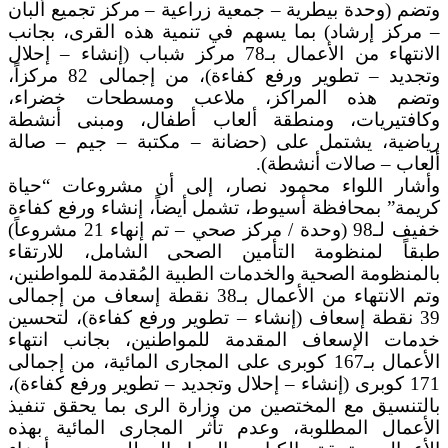
وتضم (وحدة بيطرية – جمعية زراعية – مركز تجميع ألبان
– مركز إرشاد) بما يسهم في تنمية هذه القرى، بجانب
الانتهاء من الأعمال بـ78 مركز شباب (إنشاء – إحلال
وتجديد – تطوير ورفع كفاءة)، من إجمالى 82 مركزاً،
وتضم هذه المراكز، ملاعب ومسطحات خضراء،
وكافتيريات، ومنطقة ألعاب أطفال، ومبنى أنشطة
رياضية، يشتمل على (حضانة – مكتبة – جيم – صالة
ألعاب – صالات أنشطة).
وأشار اللواء محمود نصار، إلى أن مشروعات “حياة
كريمة” بمحافظة أسيوط، تشمل أيضاً، إنشاء ورفع كفاءة
خفيف لـ98 (وحدة / مركز صحي – تم إنهاء 21 مشروعاً)
طبقاً لمنظومة التأمين الصحى الشامل، للارتقاء
بالمنظومة الصحية والخدمات الطبية المُقدمة للمواطنين،
وتم الانتهاء من الأعمال بـ38 نقطة إسعاف من إجمالى
39 نقطة إسعاف (إنشاء – تطوير ورفع كفاءة)، لتحسين
خدمات الإسعاف المقدمة للمواطنين، بجانب انتهاء
الأعمال بـ167 كوبرى على المجارى المائية، من إجمالى
171 كوبرى (إنشاء – إحلال وتجديد – تطوير ورفع كفاءة)،
بالتنسيق مع المختصين من وزارة الرى بما يحقق تنفيذ
الأعمال المطلوبة، وعدم تأثر المجارى المائية بهذه