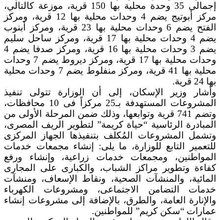
إجمالى 35 وحدة محلية بها 150 قرية، موزعة كالتالي،
مركز أبوتيج يضم 4 وحدات محلية بها 12 قرية، ومركز
الفتح يضم 6 وحدات محلية بها 23 قرية، ومركز أبنوب
يضم 4 وحدات محلية بها 17 قرية، ومركز ساحل سليم
يضم 3 وحدات محلية بها 16 قرية، ومركز صدفا يضم 4
وحدات محلية بها 17 قرية، ومركز ديروط يضم 7 وحدات
محلية بها 41 قرية، ومركز منفلوط يضم 7 وحدات محلية
بها 24 قرية.
وأشار وزير الإسكان، إلى أن الوزارة تتولى تنفيذ
المشروعات المستهدفة بـ25 مركزاً فى 10 محافظات،
وتضم 741 قرية وتوابعها، وذلك ضمن المرحلة الأولى من
المبادرة الرئاسية “حياة كريمة” لتطوير الريف المصرى،
وتشمل المشروعات المُكلف بتنفيذها الجهاز المركزى
للتعمير التابع للوزارة، ما يلى: إنشاء مجمعات خدمات
المواطنين، ومجمعات خدمات زراعية، وإنشاء ورفع
كفاءة وتطوير مراكز الشباب، والكبارى على المجارى
المائية، والمنشآت الصحية، ونقاط الإسعاف، ومنشآت
خدمات التضامن الاجتماعى، ومشروعات الكهرباء
والإنارة العامة، والطرق، بالإضافة إلى مشروعات إنشاء
عمارات “سكن كريم” للمواطنين.