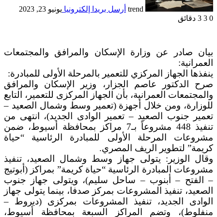
trend
أرسل بريدا إلكترونيا
يونيو 23, 2023
0
3
3 دقائق
بيان صادر عن وزارة الإسكان والمرافق والمجتمعات
العمرانية:
ينفذها الجهاز المركزي للتعمير بالمرحلة الأولى للمبادرة:
صرح الدكتور عاصم الجزار، وزير الإسكان والمرافق
والمجتمعات العمرانية، بأن الجهاز المركزى للتعمير، التابع
للوزارة، ومن خلال أجهزة (تعمير وسط وشمال الصعيد –
تعمير جنوب الصعيد – تعمير الوادى الجديد)، انتهى من
تنفيذ 448 مشروعاً بـ7 مراكز بمحافظة أسيوط، ضمن
مشروعات المرحلة الأولى للمبادرة الرئاسية “حياة
كريمة” لتطوير الريف المصري.
وقال الوزير: يتولى جهاز وسط وشمال الصعيد، تنفيذ
مشروعات المبادرة الرئاسية “حياة كريمة” بمراكز (أبوتيج
– الفتح – أبنوب – ساحل سليم)، ويتولى جهاز جنوب
الصعيد، تنفيذ المشروعات بمركز صدفا، بينما يتولى جهاز
الوادى الجديد، تنفيذ المشروعات بمركزى (ديروط –
منفلوط)، وتضم المراكز السبعة بمحافظة أسيوط،