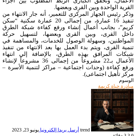
الأعمال، وتحقق الكبارى الربط المطلوب بين أجزاء
القرية الواحدة وبين القرى وبعضها.
وذكر رئيس الجهاز المركزى للتعمير، أنه جار الانتهاء من
تنفيذ 16 عمارة، من إجمالى 20 عمارة سكنية “سكن
كريم”، بجانب أعمال إنشاء ورفع كفاءة شبكة الطرق
داخل القرى، وبين القرى وبعضها، لتسهيل حركة
المواطنين، وسهولة الوصول للخدمات، والمساهمة في
تنمية القرى، ويتم بدء العمل بها بعد الانتهاء من تنفيذ
شبكات المرافق بهذه الطرق، بالإضافة إلى انتهاء
الأعمال بـ22 مشروعاً من إجمالى 36 مشروعاً لإنشاء
ورفع كفاءة (وحدات اجتماعية – مراكز لتنمية الأسرة –
مركز تأهيل اجتماعى).
الوسوم
مبادرة حياة كريمة
trend
أرسل بريدا إلكترونيا
يونيو 23, 2023
0
3
3 دقائق