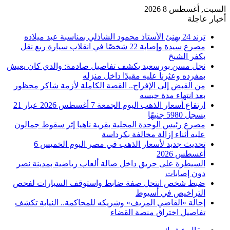
السبت, أغسطس 8 2026
أخبار عاجلة
ترند 24 يهنئ الأستاذ محمود الشاذلي بمناسبة عيد ميلاده
مصرع سيدة وإصابة 22 شخصًا في انقلاب سيارة ربع نقل
بكفر الشيخ
نجل مسن بورسعيد يكشف تفاصيل صادمة: والدي كان يعيش
بمفرده وعثرنا عليه مقيدًا داخل منزله
من القبض إلى الإفراج.. القصة الكاملة لأزمة شاكر محظور
بعد انتهاء مدة حبسه
ارتفاع أسعار الذهب اليوم الجمعة 7 أغسطس 2026 عيار 21
يسجل 5980 جنيهًا
مصرع رئيس الوحدة المحلية بقرية ناهيا إثر سقوط جمالون
عليه أثناء إزالة مخالفة بكرداسة
تحديث جديد لأسعار الذهب في مصر اليوم الخميس 6
أغسطس 2026
السيطرة على حريق داخل صالة ألعاب رياضية بمدينة نصر
دون إصابات
ضبط شخص انتحل صفة ضابط واستوقف السيارات لفحص
التراخيص في أسيوط
إحالة «القاضي المزيف» وشريكه للمحاكمة.. النيابة تكشف
تفاصيل اختراق منصة القضاء