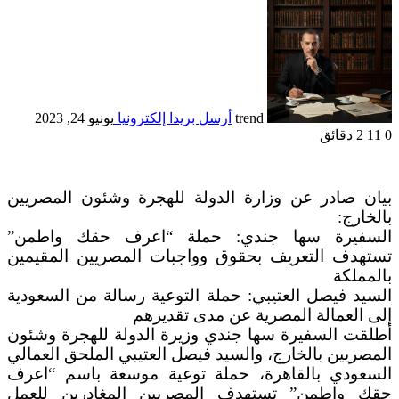
trend
أرسل بريدا إلكترونيا
يونيو 24, 2023
0
11
2 دقائق
بيان صادر عن وزارة الدولة للهجرة وشئون المصريين
بالخارج:
السفيرة سها جندي: حملة “اعرف حقك واطمن”
تستهدف التعريف بحقوق وواجبات المصريين المقيمين
بالمملكة
السيد فيصل العتيبي: حملة التوعية رسالة من السعودية
إلى العمالة المصرية عن مدى تقديرهم
أطلقت السفيرة سها جندي وزيرة الدولة للهجرة وشئون
المصريين بالخارج، والسيد فيصل العتيبي الملحق العمالي
السعودي بالقاهرة، حملة توعية موسعة باسم “اعرف
حقك واطمن” تستهدف المصريين المغادرين للعمل