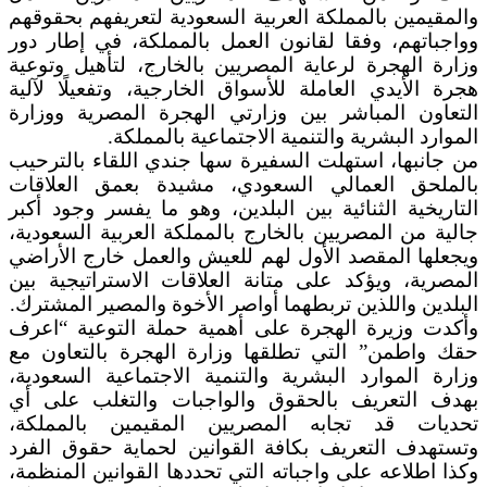
والمقيمين بالمملكة العربية السعودية لتعريفهم بحقوقهم
وواجباتهم، وفقا لقانون العمل بالمملكة، في إطار دور
وزارة الهجرة لرعاية المصريين بالخارج، لتأهيل وتوعية
هجرة الأيدي العاملة للأسواق الخارجية، وتفعيلًا لآلية
التعاون المباشر بين وزارتي الهجرة المصرية ووزارة
الموارد البشرية والتنمية الاجتماعية بالمملكة.
من جانبها، استهلت السفيرة سها جندي اللقاء بالترحيب
بالملحق العمالي السعودي، مشيدة بعمق العلاقات
التاريخية الثنائية بين البلدين، وهو ما يفسر وجود أكبر
جالية من المصريين بالخارج بالمملكة العربية السعودية،
ويجعلها المقصد الأول لهم للعيش والعمل خارج الأراضي
المصرية، ويؤكد على متانة العلاقات الاستراتيجية بين
البلدين واللذين تربطهما أواصر الأخوة والمصير المشترك.
وأكدت وزيرة الهجرة على أهمية حملة التوعية “اعرف
حقك واطمن” التي تطلقها وزارة الهجرة بالتعاون مع
وزارة الموارد البشرية والتنمية الاجتماعية السعودية،
بهدف التعريف بالحقوق والواجبات والتغلب على أي
تحديات قد تجابه المصريين المقيمين بالمملكة،
وتستهدف التعريف بكافة القوانين لحماية حقوق الفرد
وكذا اطلاعه على واجباته التي تحددها القوانين المنظمة،