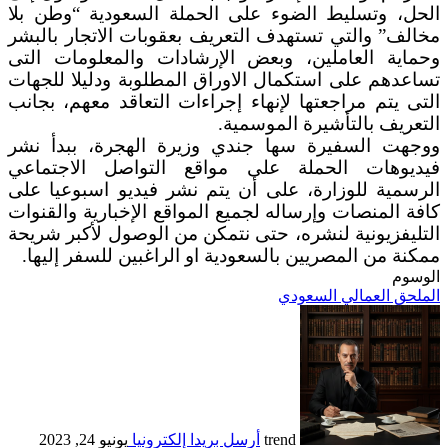
الحل، وتسليط الضوء على الحملة السعودية “وطن بلا
مخالف” والتي تستهدف التعريف بعقوبات الاتجار بالبشر
وحماية العاملين، وبعض الإرشادات والمعلومات التى
تساعدهم على استكمال الاوراق المطلوبة ودليلا للجهات
التى يتم مراجعتها لإنهاء إجراءات التعاقد معهم، بجانب
التعريف بالتأشيرة الموسمية.
ووجهت السفيرة سها جندي وزيرة الهجرة، ببدأ نشر
فيديوهات الحملة على مواقع التواصل الاجتماعي
الرسمية للوزارة، على أن يتم نشر فيديو اسبوعيا على
كافة المنصات وإرساله لجميع المواقع الإخبارية والقنوات
التليفزيونية لنشره، حتى نتمكن من الوصول لأكبر شريحة
ممكنة من المصريين بالسعودية او الراغبين للسفر إليها.
الوسوم
الملحق العمالي السعودي
trend
أرسل بريدا إلكترونيا
يونيو 24, 2023