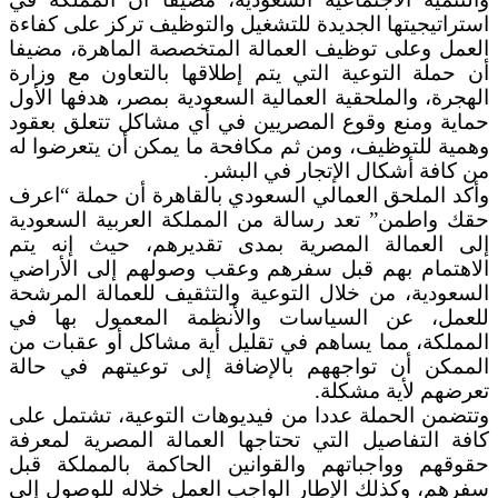
استراتيجيتها الجديدة للتشغيل والتوظيف تركز على كفاءة
العمل وعلى توظيف العمالة المتخصصة الماهرة، مضيفا
أن حملة التوعية التي يتم إطلاقها بالتعاون مع وزارة
الهجرة، والملحقية العمالية السعودية بمصر، هدفها الأول
حماية ومنع وقوع المصريين في أي مشاكل تتعلق بعقود
وهمية للتوظيف، ومن ثم مكافحة ما يمكن أن يتعرضوا له
من كافة أشكال الإتجار في البشر.
وأكد الملحق العمالي السعودي بالقاهرة أن حملة “اعرف
حقك واطمن” تعد رسالة من المملكة العربية السعودية
إلى العمالة المصرية بمدى تقديرهم، حيث إنه يتم
الاهتمام بهم قبل سفرهم وعقب وصولهم إلى الأراضي
السعودية، من خلال التوعية والتثقيف للعمالة المرشحة
للعمل، عن السياسات والأنظمة المعمول بها في
المملكة، مما يساهم في تقليل أية مشاكل أو عقبات من
الممكن أن تواجههم بالإضافة إلى توعيتهم في حالة
تعرضهم لأية مشكلة.
وتتضمن الحملة عددا من فيديوهات التوعية، تشتمل على
كافة التفاصيل التي تحتاجها العمالة المصرية لمعرفة
حقوقهم وواجباتهم والقوانين الحاكمة بالمملكة قبل
سفرهم، وكذلك الإطار الواجب العمل خلاله للوصول إلى