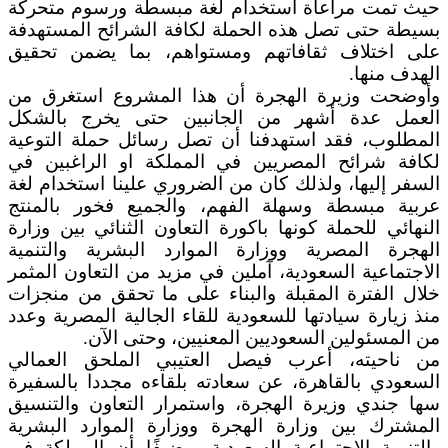
حيث تمت مراعاة استخدام لغة مبسطة ورسوم متحركة
بسيطة حتى تصل هذه الحملة لكافة الشرائح المستهدفة
على اختلاف ثقافاتهم ومستواهم، بما يضمن تحقيق
الهدف منها.
وأوضحت وزيرة الهجرة أن هذا المشروع استغرق من
العمل عدة أشهر من الجانبين حتى يخرج بالشكل
المطلوب، فقد استهدفنا أن تصل رسائل حملة التوعية
لكافة شرائح المصريين في المملكة او الراغبين في
السفر إليها، ولذلك كان من الضروري علينا استخدام لغة
عربية مبسطة وسهلة الفهم، والجميع فخور بالمنتج
النهائي للحملة كونها باكورة التعاون الثنائي بين وزارة
الهجرة المصرية ووزارة الموارد البشرية والتنمية
الاجتماعية السعودية، آملين في مزيد من التعاون المثمر
خلال الفترة المقبلة والبناء على ما تحقق من منجزات
منذ زيارة سيادتها للسعودية للقاء الجالية المصرية وعدد
من المسئولين السعوديين المعنيين، وحتى الآن.
من ناحيته، أعرب فيصل العتيبي الملحق العمالي
السعودي بالقاهرة، عن سعادته بلقاءه مجددا بالسفيرة
سها جندي وزيرة الهجرة، واستمرار التعاون والتنسيق
المشترك بين وزارة الهجرة ووزارة الموارد البشرية
والتنمية الاجتماعية السعودية، مضيفًا أن المملكة في