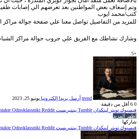
بالاضافة لعمل منفذ امان بجوار كوبري المندرة ، حيث ان 
وتم إسعاف بعض المواطنين بعد تعرضهم الي إصابات طفيف
كتب/محمد ايوب
للمزيد من التفاصيل تواصل معنا علي صفحة جوالة مراكز 
وشارك نشاطك مع الفريق علي جروب جوالة مراكز الشب
+5
trend
أرسل بريدا إلكترونيا
يونيو 25, 2023
0
6
أقل من دقيقة
فيسبوك
تويتر
لينكدإن
بينتيريست
Odnoklassniki
اظهر المزيد
شاركها
فيسبوك
تويتر
لينكدإن
بينتيريست
Odnoklassniki