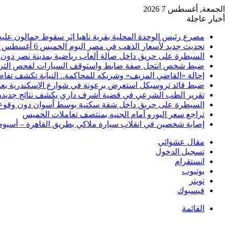
الجمعة, أغسطس 7 2026
أخبار عاجلة
مصرع رئيس الوحدة المحلية بقرية ناهيا إثر سقوط جمالون عليه أ
تحديث جديد لأسعار الذهب في مصر اليوم الخميس 6 أغسطس 2026
السيطرة على حريق داخل صالة ألعاب رياضية بمدينة نصر دون 
ضبط شخص انتحل صفة ضابط واستوقف السيارات لفحص التر
إحالة «القاضي المزيف» وشريكه للمحاكمة.. النيابة تكشف تفا
ضبط قائد تروسيكل استعرض برعونة في شوارع الإسكندرية بعد ت
تقرير الطب الشرعي في قضية أشرف داري يكشف نتائج جديدة
السيطرة على حريق داخل شقة سكنية بوسط أسوان دون وقوع
تراجع سعر اليورو أمام الجنيه بمنتصف تعاملات الخميس
إصابة شخصين في انقلاب سيارة ملاكي بطريق القاهرة – أسيو
مقال عشوائي
تسجيل الدخول
انستقرام
يوتيوب
تويتر
فيسبوك
القائمة