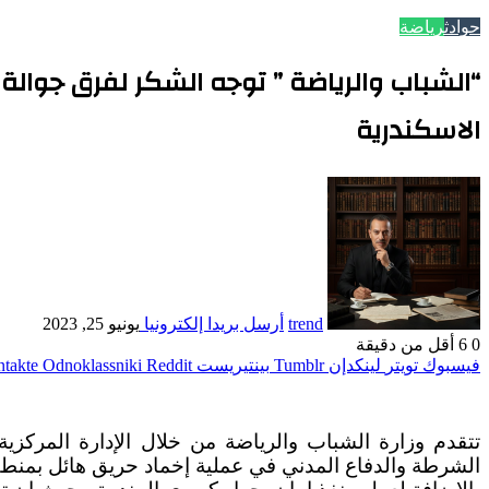
حوادث
رياضة
“الشباب والرياضة ” توجه الشكر لفرق جوا
الاسكندرية
trend
أرسل بريدا إلكترونيا
يونيو 25, 2023
0
6
أقل من دقيقة
فيسبوك
تويتر
لينكدإن
بينتيريست
Odnoklassniki
تتقدم وزارة الشباب والرياضة من خلال الإدارة المركزي
الشرطة والدفاع المدني في عملية إخماد حريق هائل بمنطق