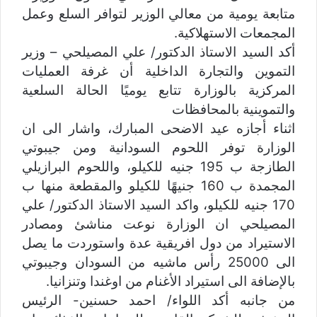
متابعة يومية ‏من معالي الوزير لتوافر السلع وعمل
المجمعات الاستهلاكية.
‏أكد السيد الاستاذ الدكتور/ علي المصيلحي – وزير
التموين ‏والتجارة الداخلية أن غرفة العمليات
المركزية بالوزارة تتابع يوميًا الحالة السلعية
والتموينية بالمحافظات
اثناء أجازه عيد الاضحى المبارك، واشار الى ان
الوزارة توفر اللحوم ‏السودانية ومن جيبوتي
الطازجة ب 195 جنيه للكيلو، واللحوم البرازيلي
المجمدة ب 160 ‏جنيهًا للكيلو والمقطعة منها ب
170 جنيه للكيلو، واكد السيد الاستاذ ‏الدكتور/ علي
المصيلحي ان الوزارة نوعت مناشئ ومصادر
الاستيراد من دول ‏افريقية عدة واستوردت ما يصل
الى 25000 رأس ماشيه من ‏السودان وجيبوتي
بالإضافة الى استيراد الأغنام من اوغندا وتنزانيا.
من جانبه أكد اللواء/ احمد حسنين- الرئيس