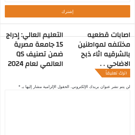
خ
ل
ب
ر
ي
اصابات قطعيه
التعليم العالي: إدراج
د
مختلفه لمواطنين
15 جامعة مصرية
ك
ا
بالشرقيه اثاء ذبح
ضمن تصنيف QS
ل
الاضاحي . .
العالمي لعام 2024
إ
ل
اترك تعليقاً
ك
ت
لن يتم نشر عنوان بريدك الإلكتروني.
الحقول الإلزامية مشار إليها بـ
*
ر
ا
و
ل
ن
ت
ي
ع
ل
ي
ق