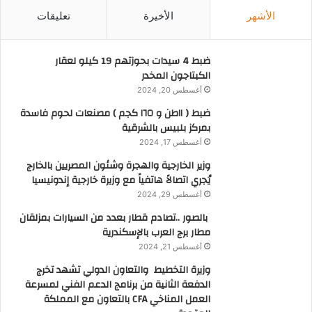
الأشهر
الأخيرة
تعليقات
ضبط 4 سيدات بحوزتهم 19 كيلو لعقار
الكبتاجون المخدر
أغسطس 20, 2024
ضبط ( ١١طن و ١٦٥ كجم ) مصنعات لحوم فاسدة
بمركز بلبيس بالشرقية
أغسطس 17, 2024
وزير الخارجية والهجرة وشئون المصريين بالخارج
يُجري اتصالاً هاتفياً مع وزيرة خارجية إندونيسيا
أغسطس 29, 2024
بالصور ..تصادم قطار بعدد من السيارات بمزلقان
مطار برج العرب بالإسكندرية
أغسطس 21, 2024
وزيرة التخطيط والتعاون الدولي تشهد تخرج
الدفعة الثانية من برنامج الدعم الفني لمسرعة
العمل المناخي CFA بالتعاون مع المملكة