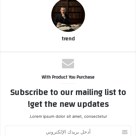
ت
ر
و
ن
ي
ا
trend
With Product You Purchase
Subscribe to our mailing list to
get the new updates!
Lorem ipsum dolor sit amet, consectetur.
أ
د