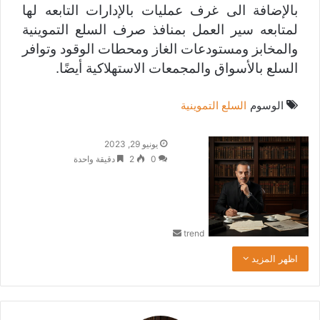
بالإضافة الى غرف عمليات ‏بالإدارات التابعه لها
لمتابعه سير العمل بمنافذ صرف السلع التموينية
‏والمخابز ومستودعات الغاز ومحطات الوقود وتوافر
السلع بالأسواق ‏والمجمعات الاستهلاكية أيضًا.
الوسوم
السلع التموينية
أ
يونيو 29, 2023
ر
0
2
دقيقة واحدة
س
ل
ب
ر
trend
ي
د
اظهر المزيد
ا
إ
ل
ك