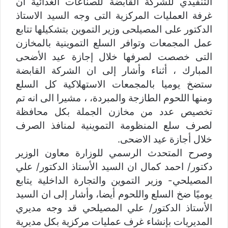
التنفيذي للشركة القابضة ‏للصناعات الغذائية ان
غرفة العمليات المركزية التى وجه السيد الاستاذ
الدكتور على المصيلحى وزير التموين بتشكيلها تتابع
عمل المجمعات وتوافر السلع التموينية بالمخازن
التى خصصت لصرفها خلال إجازة عيد الأضحى
المبارك ، أثناء وأشار إلى ان الشركة القابضة
ستضخ يوميا بالمجمعات الاستهلاكية ‏كل السلع
ومنها اللحوم الطازجة والمبردة، ، ‏مشيرا الى انه تم
تخصيص عدد من مخازن الجملة بكل محافظة
‏لصرف سلع المنظومة التموينية لمنافذ الصرف
خلال أجازة عيد الاضحى.
وصرح المتحدث الرسمي للوزارة معاون الوزير
دكتور/ احمد كمال ان ‏السيد الأستاذ الدكتور/ علي
المصيلحي- وزير التموين والتجارة ‏الداخلية يتابع
يوميًا ضخ السلع واللحوم أيضا، وأشار إلى ان السيد
‏الأستاذ الدكتور/ علي المصيلحي قد وجه مديري
المديريات بإنشاء ‏غرف عمليات مركزية بكل مديرية