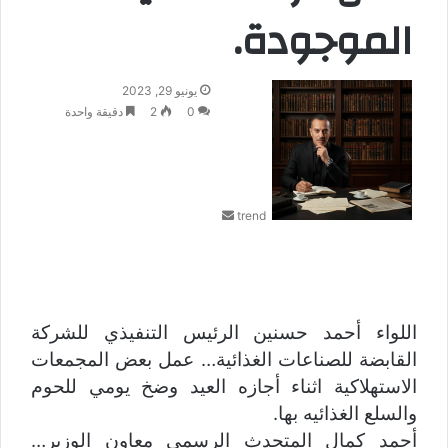
الموجودة.
أ
يونيو 29, 2023
ر
0
2
دقيقة واحدة
س
ل
ب
ر
trend
ي
د
ا
إ
ل
ك
اللواء أحمد حسنين الرئيس التنفيذي للشركة
ت
القابضة للصناعات الغذائية… ‏عمل بعض المجمعات
ر
الاستهلاكية اثناء أجازه العيد وضخ يومي للحوم
و
ن
والسلع الغذائيه بها.
ي
أحمد كمال المتحدث الرسمي معاون الوزير…
ا