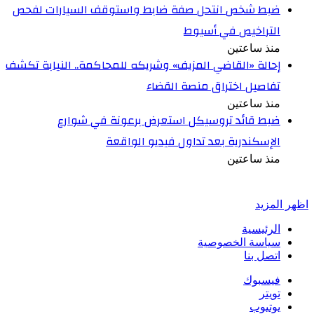
ضبط شخص انتحل صفة ضابط واستوقف السيارات لفحص
التراخيص في أسيوط
منذ ساعتين
إحالة «القاضي المزيف» وشريكه للمحاكمة.. النيابة تكشف
تفاصيل اختراق منصة القضاء
منذ ساعتين
ضبط قائد تروسيكل استعرض برعونة في شوارع
الإسكندرية بعد تداول فيديو الواقعة
منذ ساعتين
أخبر في صورة
اظهر المزيد
الرئيسية
سياسة الخصوصية
اتصل بنا
فيسبوك
تويتر
يوتيوب