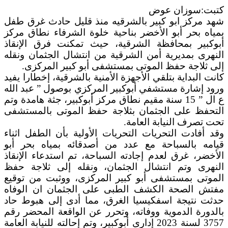
كتبت:سوزان عوض
شهد مركز ابو كبير بالشرقيه منذ قليل حادث غرق طفل
بمياه بحر أبو الأخضر بناحية خلوة الشرفاء نطاق مركز
أبوكبير بمحافظة الشرقية، حيث تمكنت فرق الإنقاذ
النهرى بمديرية أمن الشرقية من انتشال الجثمان ونقله
إلى ثلاجة حفظ الموتى بمستشفى أبو كبير المركزى.
كانت البداية بتلقي الأجهزة الأمنية بالشرقية، إخطارا يفيد
ورود إشارة مستشفي أبوكبير المركزي بوصول ” عبد الله
ع ال ” 15 سنة مقيم نطاق مركز أبوكبير، جثة هامدة وتم
التحفظ على الجثمان بثلاجة حفظ الموتى بالمستشفى
تحت تصرف النيابة العامة.
وقد أفادت التحريات التحريات الأولية بأن الطفل اثناء
قيامه بالسباحة مع عدد من أصدقائه بمياه بحر أبو
الأخضر، غرق لعدم إجادته السباحة، تم استدعاء الإنقاذ
النهرى وتم انتشال الجثمان، ونقله إلى ثلاجة حفظ
الموتى بمستشفى أبو كبير المركزى، ووثبت من توقيع
مفتش الصحة الكشف الطبى على الجثمان ان الوفاه
حدثت نتيجة اسفكيسيا الغرق، مما أدى إلى هبوط حاد
بالدورة الدموية ووفاته، وتحرر عن الواقعة المحضر رقم
3757 لسنة 2023 إدارى أبوكبير، وتم إحالته للنيابة العامة