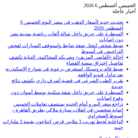
الخميس, أغسطس 6 2026
أخبار عاجلة
تحديث جديد لأسعار الذهب في مصر اليوم الخميس 6
أغسطس 2026
السيطرة على حريق داخل صالة ألعاب رياضية بمدينة نصر
دون إصابات
ضبط شخص انتحل صفة ضابط واستوقف السيارات لفحص
التراخيص في أسيوط
إحالة «القاضي المزيف» وشريكه للمحاكمة.. النيابة تكشف
تفاصيل اختراق منصة القضاء
ضبط قائد تروسيكل استعرض برعونة في شوارع الإسكندرية
بعد تداول فيديو الواقعة
تقرير الطب الشرعي في قضية أشرف داري يكشف نتائج
جديدة
السيطرة على حريق داخل شقة سكنية بوسط أسوان دون
وقوع إصابات
تراجع سعر اليورو أمام الجنيه بمنتصف تعاملات الخميس
إصابة شخصين في انقلاب سيارة ملاكي بطريق القاهرة –
أسيوط الصحراوي
الداخلية تُحبط تهريب 3 ملايين قرص كبتاجون بقيمة 3 مليارات
جنيه