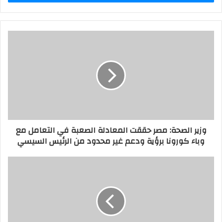
ب
ر
ي
د
ك
ا
ل
إ
ل
ك
ت
ر
وزير الصحة: مصر حققت المعادلة الصعبة في التعامل مع
و
وباء كورونا برؤية ودعم غير محدود من الرئيس السيسي
ن
ي