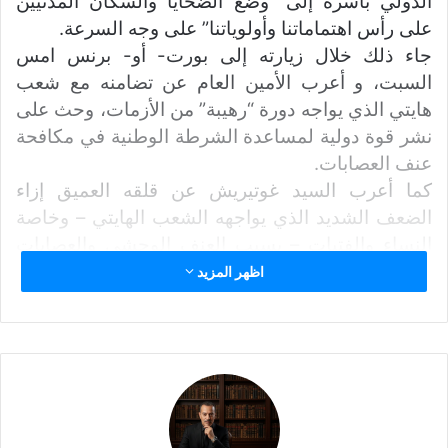
الدولي بأسره إلى “وضع الضحايا والسكان المدنيين
على رأس اهتماماتنا وأولوياتنا” على وجه السرعة.
جاء ذلك خلال زيارته إلى بورت- أو- برنس امس
السبت، و أعرب الأمين العام عن تضامنه مع شعب
هايتي الذي يواجه دورة “رهيبة” من الأزمات، وحث على
نشر قوة دولية لمساعدة الشرطة الوطنية في مكافحة
عنف العصابات.
كما أعرب السيد غوتيريش عن قلقه العميق إزاء
الضعف الشديد الذي يواجهه الشعب الهايتي – وخاصة
النساء والفتيات – بسبب العنف الوحشي والعصابات
المسلحة “العدوانية”، مثل تلك التي تطوق العاصمة
اظهر المزيد
وتغلق الطرق الرئيسية وتتحكم في الوصول إلى المياه
والغذاء والرعاية الصحية.
الأمين العام