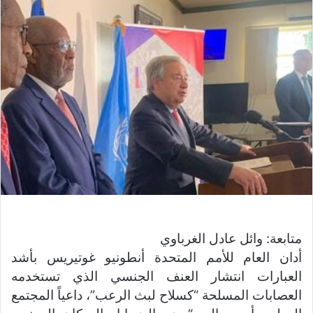
ل
ب
ر
ي
د
ا
إ
ل
ك
ت
ر
و
ن
ي
متابعة: وائل عادل الغرباوي
ا
أدان العام للأمم المتحدة أنطونيو غوتيريس بأشد
العبارات انتشار العنف الجنسي الذي تستخدمه
العصابات المسلحة “كسلاح لبث الرعب”، داعياً المجتمع