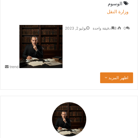
الوسوم
وزارة النقل
0
8
دقيقة واحدة
يوليو 2, 2023
أ
ر
س
ل
ب
ر
trend
ي
د
اظهر المزيد
ا
إ
ل
ك
ت
ر
و
ن
ي