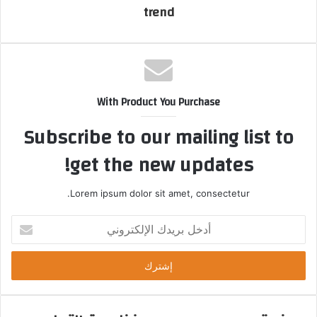
ا
trend
With Product You Purchase
Subscribe to our mailing list to
get the new updates!
Lorem ipsum dolor sit amet, consectetur.
أ
د
خ
ل
ب
ر
ي