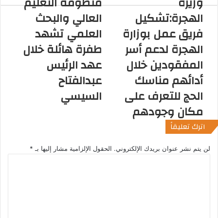
وزيرة
منظومة التعليم
د
الهجرة:تشكيل
العالي والبحث
ك
ا
فريق عمل بوزارة
العلمي تشهد
ل
الهجرة لدعم أسر
طفرة هائلة خلال
إ
ل
المفقودين خلال
عهد الرئيس
ك
أدائهم مناسك
عبدالفتاح
ت
ر
الحج للتعرف على
السيسي
و
مكان وجودهم
ن
ي
اترك تعليقاً
لن يتم نشر عنوان بريدك الإلكتروني.
الحقول الإلزامية مشار إليها بـ
*
ا
ل
ت
ع
ل
ي