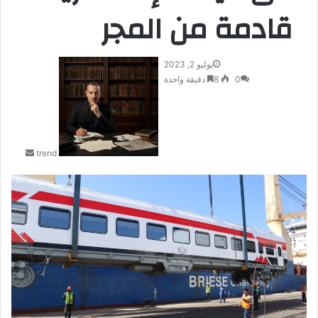
قادمة من المجر
يوليو 2, 2023
أ
0
8
دقيقة واحدة
ر
س
ل
ب
ر
trend
ي
د
ا
إ
ل
ك
ت
ر
و
ن
ي
ا