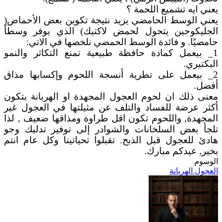
يعني ايه تشميع اللحمة ؟
يعني الوسط الحامضي يزيد نتيجة تكوين بعض الأحماض(
الجليكوجين يتحول لحمض لاكتيك) الذي يوفر وسطاً
حامضيًا. و فائدة الوسط الحمضي نلخصها في الاتي:
1_ بيعمل كمادة حافظة طبيعية تمنع التكاثر والنمو
البكتيري.
2_ بيعمل على تطرية أنسجة اللحوم وإكسابها مذاق
أفضل.
معنى ذلك ان لحوم العجول المجهدة او الهربانة بتكون
أكثر عرضة للفساد والتلف عن مثيلتها في العجول غير
المجهدة, واللحوم تكون اقل طراوة ومذاقها ضعيف , لذا
تلجأ بعض السلخانات والشوادر إلى توفير تدليك وجو
هادئ للعجول قبل الذبح. تقبلوا تحياتينا وكل عام انتم
بخير, عيدكم مبارك.
الوسوم
العجول الهربانة