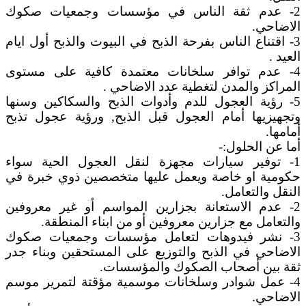
2- عدم ثقة الناس في مؤسسات وجمعيات صكوك
الاضاحي.
3- اقتناع الناس بفرحة الذبح في البيوت والذبح أول ايام
العيد .
4- عدم توافر سلخانات معتمدة كافية على مستوى
المراكز والمدن لتغطية عدد الاضاحي .
5- رؤية العجول للدم وأدوات الذبح والسكاكين وسنها
وتجهيزيها أمام العجول قبل الذبح, ورؤية عجول تذبح
أمامها.
أما عن الحلول:-
1- توفير سيارات مجهزة لنقل العجول الحية سواء
حكومية او خاصة ويعمل عليها متخصصين ذوي خبرة في
النقل والتعامل.
2- عدم الاستعانة بجزارين المواسم أو غير معروفين
والتعامل مع جزارين معروفين أو من ابناء المنطقة.
3- نشر فيدوهات لتعامل مؤسسات وجمعيات صكوك
الاضاحي في الذبح والتوزيع على المستحقين وبناء جدر
ثقة بين أصحاب الصكوك والمؤسسات.
4- عمل شوادر وسلخانات موسمية مؤقتة لتمرير موسم
الاضاحي.