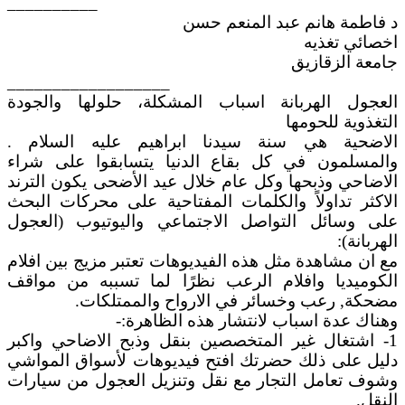
__________
د فاطمة هانم عبد المنعم حسن
اخصائي تغذيه
جامعة الزقازيق
__________________
العجول الهربانة اسباب المشكلة، حلولها والجودة
التغذوية للحومها
الاضحية هي سنة سيدنا ابراهيم عليه السلام .
والمسلمون في كل بقاع الدنيا يتسابقوا على شراء
الاضاحي وذبحها وكل عام خلال عيد الأضحى يكون الترند
الاكثر تداولاً والكلمات المفتاحية على محركات البحث
على وسائل التواصل الاجتماعي واليوتيوب (العجول
الهربانة):
مع ان مشاهدة مثل هذه الفيديوهات تعتبر مزيج بين افلام
الكوميديا وافلام الرعب نظرًا لما تسببه من مواقف
مضحكة, رعب وخسائر في الارواح والممتلكات.
وهناك عدة اسباب لانتشار هذه الظاهرة:-
1- اشتغال غير المتخصصين بنقل وذبح الاضاحي واكبر
دليل على ذلك حضرتك افتح فيديوهات لأسواق المواشي
وشوف تعامل التجار مع نقل وتنزيل العجول من سيارات
النقل.