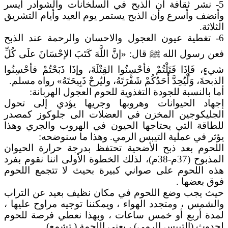
5- نشر ثقافة ان الذبح في السلخانات والشوادر أيسر
وأنضف وأسرع وأن الذبح يستمر يوم العيد وأيام التشريق
الثلاثة.
6- تغطية عيون العجول والاحسان والرحمة عند الذبح
فعن رسول الله ﷺ قال: «إنَّ اللَّهَ كَتَبَ الإحْسَانَ علَى كُلِّ
شيءٍ، فَإِذَا قَتَلْتُمْ فأحْسِنُوا القِتْلَةَ، وإذَا ذَبَحْتُمْ فأحْسِنُوا
الذبحةَ، وَلْيُحِدَّ أَحَدُكُمْ شَفْرَتَهُ، وليُرحْ ذَبِيحَتَهُ» رواه مسلم.
أما بالنسبة للجودة التغذوية للحوم العجول الهربانة:
إجهاد الحيوانات وهروبها وجريها يؤدي إلى تحول
الجليكوجين المخزن في العضلات الى جلوكوز كمصدر
للطاقة التي يحتاجها الحيون في الهروب والجري وهذا
يؤثر في عملية التيبس الرمي. وهذا ما سنوضحه:
اللحوم بعد ذبح الأضحية تحتفظ بدرجة حرارة الحيوان
المذبوح (37م-38م)، لذلك الخطوة الأولى اننا نقوم بفرد
هذه اللحوم على صواني كبيرة بحيث لا تتجمع اللحوم
فوق بعضها .
حيث يجب وضع اللحوم في مكان نظيف بعيد عن التراب
والشمس ، ومتجدد الهواء ، ويمكننا توجيه مراوح عليها ،
لمدة أربع أو خمس ساعات ، وبهذا نعطي فرصة للحوم
لحدوث (التيبس الرمي) ، يعني اللحمة ( تشمع).