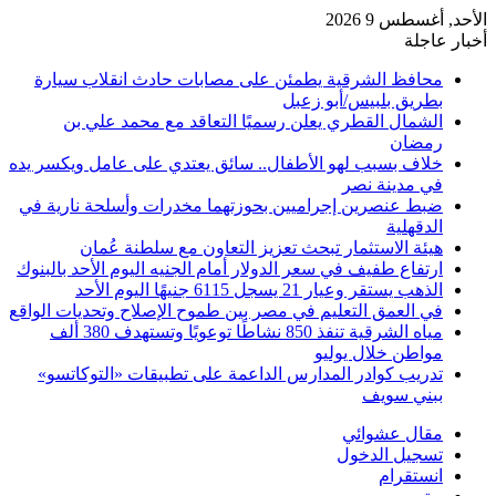
الأحد, أغسطس 9 2026
أخبار عاجلة
محافظ الشرقية يطمئن على مصابات حادث انقلاب سيارة
بطريق بلبيس/أبو زعبل
الشمال القطري يعلن رسميًا التعاقد مع محمد علي بن
رمضان
خلاف بسبب لهو الأطفال.. سائق يعتدي على عامل ويكسر يده
في مدينة نصر
ضبط عنصرين إجراميين بحوزتهما مخدرات وأسلحة نارية في
الدقهلية
هيئة الاستثمار تبحث تعزيز التعاون مع سلطنة عُمان
ارتفاع طفيف في سعر الدولار أمام الجنيه اليوم الأحد بالبنوك
الذهب يستقر وعيار 21 يسجل 6115 جنيهًا اليوم الأحد
في العمق التعليم في مصر بين طموح الإصلاح وتحديات الواقع
مياه الشرقية تنفذ 850 نشاطًا توعويًا وتستهدف 380 ألف
مواطن خلال يوليو
تدريب كوادر المدارس الداعمة على تطبيقات «التوكاتسو»
ببني سويف
مقال عشوائي
تسجيل الدخول
انستقرام