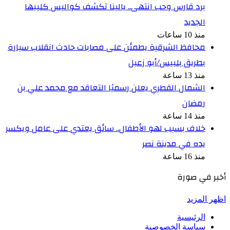
برد قارس وحب انتهى.. يالينا تكشف كواليس كليبها
الجديد
منذ 10 ساعات
محافظ الشرقية يطمئن على مصابات حادث انقلاب سيارة
بطريق بلبيس/أبو زعبل
منذ 13 ساعة
الشمال القطري يعلن رسميًا التعاقد مع محمد علي بن
رمضان
منذ 14 ساعة
خلاف بسبب لهو الأطفال.. سائق يعتدي على عامل ويكسر
يده في مدينة نصر
منذ 16 ساعة
أخبر في صورة
اظهر المزيد
الرئيسية
سياسة الخصوصية