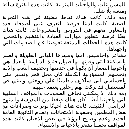
بالمشروعات والواجبات المنزلية. كانت هذه الفترة شاقة
ومتعبة بلا شك.
ومع ذلك، كانت هناك نقاط مضيئة في هذه التجربة
الصعبة. كانت لدينا فرصة للتعرف على أصدقاء جدد
والتعاون معهم في الدروس والمشروعات. كانت هناك
أيضًا فرصة لتطوير مهارات القيادة والتنظيم والتحمل.
كانت هذه اللحظات الممتعة تعوضنا عن الصعوبات التي
واجهناها.
مشاعر واحاسيس امها وسهرها الليالي الطويلة والصبر
والسكينة التي وفرتها لها طوال فترة الدراسة والعمل هي
واخوتها الصغار ان يكونا في خدمتها وتخفيف التعب والالم
وتحملهم المسؤولية الكاملة كان محل فخر وتقدير مني
واحساسي اني سأكون مطمئنًا علي زوجتي وابنتي في
المستقبل قد تركت لهم رجلين يعتمد عليهم
ومع ذلك، لا يمكنني تجاهل الصعوبات والمواقف السلبية
التي واجهتنا أيضًا. كان هناك ضغط من المدرسة والمنهج
الدراسي الكثيف. كانت هناك أحيانًا توترات وصراعات مع
بعض المعلمين وصعوبة الامتحانات ونظام الثانوية العامة
الجديد وعدم وضوح الرؤية في بعض الاحيان كانت هذه
المواقف تجعلنا نشعر بالإحباط والاستياء.