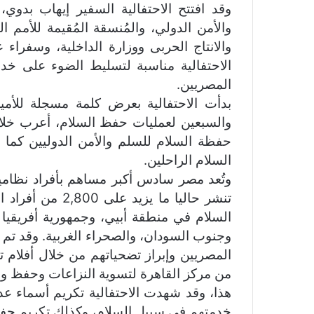
i
وقد افتتح الاحتفالية السفير إيهاب بدوي
k
والأمن الدولي، والمُنسقة المُقيمة للأمم
i
والانتاج الحربى ووزارة الداخلية، وسفراء
الاحتفالية مناسبة لتسليط الضوء على خ
المصريين.
بدأت الاحتفالية بعرض كلمة مسجلة للأمين
والسبعين لعمليات حفظ السلام، أعرب خلاله
حفظة السلام للسلم والأمن الدوليين كما 
السلام الراحلين.
وتُعد مصر سادس أكبر مساهم بأفراد نظامي
تنشر حاليا ما ي
السلام في منطقة أبيي، وجمهورية أفريقيا 
وجنوب السودان، والصحراء الغربية. وقد تم
المصريين وإبراز تضحياتهم من خلال أفلام ت
من مركز القاهرة لتسوية النزاعات وحفظ وبن
هذا، وقد شهدت الاحتفالية تكريم أسماء عد
خدمتهم في سبيل السلام، وكذلك تكريم حفظة 