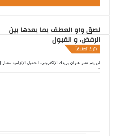
ل
ب
ر
ي
د
لصق واو العطف بما بعدها بين
ك
الرفض، و القبول
ا
ل
اترك تعليقاً
إ
ل
لن يتم نشر عنوان بريدك الإلكتروني.
الحقول الإلزامية مشار إلي
ك
*
ت
ا
ر
ل
و
ت
ن
ع
ي
ل
ي
ق
*