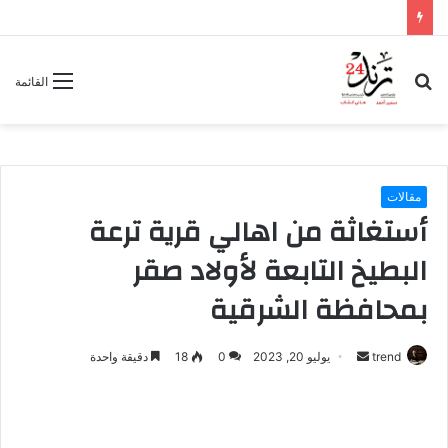
بحث
القائمة
عن
مقالات
أستغاثة من اهالي قرية ترعة
البطيخ التابعة لأولاد صقر
بمحافظة الشرقية
trend
أ
يوليو 20, 2023
0
18
دقيقة واحدة
ر
س
ل