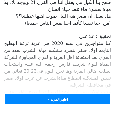
ب
طفح بنا الكيل هل يعقل اننا في القرن 21 ويوجد بلاد بلا
ر
مياة بقطرة ماء تنقذ حياة انسان
ي
هل يعقل ان مصر هبه النيل يموت اهلها عطشا؟؟
د
(من احيا نفسا كأنما احيا نفس الناس جميعا)
ا
إ
تحقيق : علا علي
ل
كنا متواجدين في سنه 2020 في عزبة ترعة البطيخ
ك
التابعه اولاد صقر لنصرد مشكله مياة الشرب لعدد من
ت
القري بعد استغاثة اهل القرية والقري المجاورة لشركة
ر
و
المياة للواء شريف فارس رحمه الله عليه واستجاب
ن
لطلب اهالي القرية وها نحن اليوم في23 20 نعاني من
ي
نفس المشكله انقطاع مياةالشرب عن عزب اولاد صقر
ا
في محافظة الشرقية
عزب اولاد صقر ابو راشد العوينات البطيخ راغب عزب
بلا حياة فقطرة المياة هي الحياة.
اظهر المزيد
وتم استغاثه من اهل هذه القرى من 2020 للمسؤولين
ولا حياة لمن تنادي عزب فقدت الحياة الاخضر واليابس