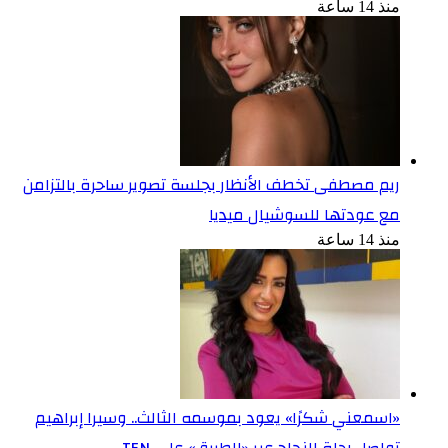
منذ 14 ساعة
ريم مصطفى تخطف الأنظار بجلسة تصوير ساحرة بالتزامن
مع عودتها للسوشيال ميديا
منذ 14 ساعة
«اسمعني شكرًا» يعود بموسمه الثالث.. وسيرا إبراهيم
تواصل رحلة النجاح عبر «الطريق» على TEN