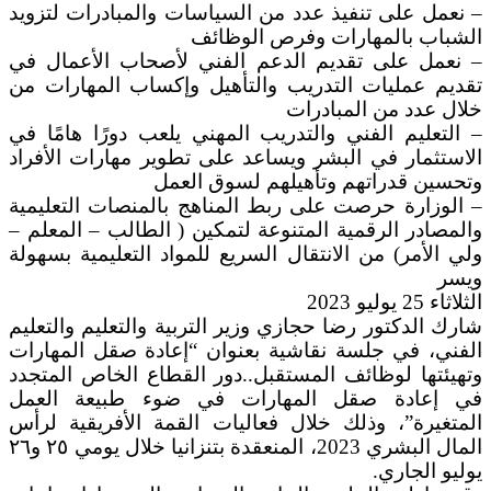
– نعمل على تنفيذ عدد من السياسات والمبادرات لتزويد
الشباب بالمهارات وفرص الوظائف
– نعمل على تقديم الدعم الفني لأصحاب الأعمال في
تقديم عمليات التدريب والتأهيل وإكساب المهارات من
خلال عدد من المبادرات
– التعليم الفني والتدريب المهني يلعب دورًا هامًا في
الاستثمار في البشر ويساعد على تطوير مهارات الأفراد
وتحسين قدراتهم وتأهيلهم لسوق العمل
– الوزارة حرصت على ربط المناهج بالمنصات التعليمية
والمصادر الرقمية المتنوعة لتمكين ( الطالب – المعلم –
ولي الأمر) من الانتقال السريع للمواد التعليمية بسهولة
ويسر
الثلاثاء 25 يوليو 2023
شارك الدكتور رضا حجازي وزير التربية والتعليم والتعليم
الفني، في جلسة نقاشية بعنوان “إعادة صقل المهارات
وتهيئتها لوظائف المستقبل..دور القطاع الخاص المتجدد
في إعادة صقل المهارات في ضوء طبيعة العمل
المتغيرة”، وذلك خلال فعاليات القمة الأفريقية لرأس
المال البشري 2023، المنعقدة بتنزانيا خلال يومي ٢٥ و٢٦
يوليو الجاري.