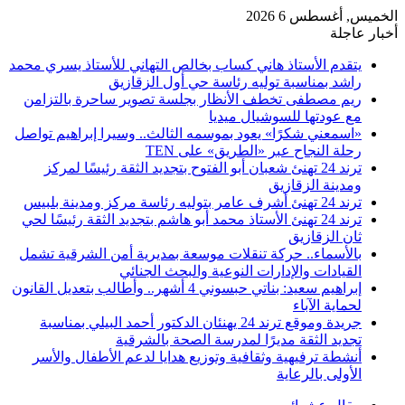
الخميس, أغسطس 6 2026
أخبار عاجلة
​يتقدم الأستاذ هاني كساب بخالص التهاني للأستاذ يسري محمد
راشد بمناسبة توليه رئاسة حي أول الزقازيق
ريم مصطفى تخطف الأنظار بجلسة تصوير ساحرة بالتزامن
مع عودتها للسوشيال ميديا
«اسمعني شكرًا» يعود بموسمه الثالث.. وسيرا إبراهيم تواصل
رحلة النجاح عبر «الطريق» على TEN
ترند 24 تهنئ شعبان أبو الفتوح بتجديد الثقة رئيسًا لمركز
ومدينة الزقازيق
ترند 24 تهنئ أشرف عامر بتوليه رئاسة مركز ومدينة بلبيس
ترند 24 تهنئ الأستاذ محمد أبو هاشم بتجديد الثقة رئيسًا لحي
ثان الزقازيق
بالأسماء.. حركة تنقلات موسعة بمديرية أمن الشرقية تشمل
القيادات والإدارات النوعية والبحث الجنائي
إبراهيم سعيد: بناتي حبسوني 4 أشهر.. وأطالب بتعديل القانون
لحماية الآباء
جريدة وموقع ترند 24 يهنئان الدكتور أحمد البيلي بمناسبة
تجديد الثقة مديرًا لمدرسة الصحة بالشرقية
أنشطة ترفيهية وثقافية وتوزيع هدايا لدعم الأطفال والأسر
الأولى بالرعاية