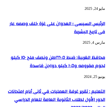
مايو 24, 2025
الرئيس السيسى ؛ العدوان على غزة خلف وصمه عار
فى تاريخ البشرية
مارس 4, 2025
محافظ الغربية: ضبط ١٦٦٠.٥طن ونصف ملح ١٥٠ كيلو
لحوم مفرومه و١٠.٥ كيلو دواجن فاسدة
يونيو 25, 2024
التعليم : تقرير غرفة العمليات في ثانى أيام امتحانات
الدور الأول لطلاب الثانوية العامة للعام الدراسي