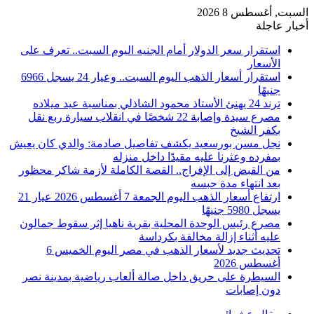
السبت, أغسطس 8 2026
أخبار عاجلة
استقرار سعر الدولار أمام الجنيه اليوم السبت.. تعرف على
الأسعار
استقرار أسعار الذهب اليوم السبت.. وعيار 24 يسجل 6966
جنيهًا
ترند 24 يهنئ الأستاذ محمود الشاذلي بمناسبة عيد ميلاده
مصرع سيدة وإصابة 22 شخصًا في انقلاب سيارة ربع نقل
بكفر الشيخ
نجل مسن بورسعيد يكشف تفاصيل صادمة: والدي كان يعيش
بمفرده وعثرنا عليه مقيدًا داخل منزله
من القبض إلى الإفراج.. القصة الكاملة لأزمة شاكر محظور
بعد انتهاء مدة حبسه
ارتفاع أسعار الذهب اليوم الجمعة 7 أغسطس 2026 عيار 21
يسجل 5980 جنيهًا
مصرع رئيس الوحدة المحلية بقرية ناهيا إثر سقوط جمالون
عليه أثناء إزالة مخالفة بكرداسة
تحديث جديد لأسعار الذهب في مصر اليوم الخميس 6
أغسطس 2026
السيطرة على حريق داخل صالة ألعاب رياضية بمدينة نصر
دون إصابات