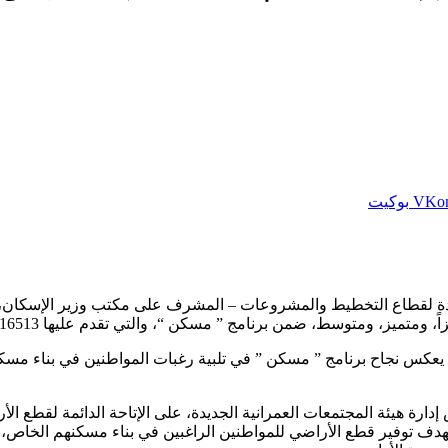
بوكيت
ديدة لقطاع التخطيط والمشروعات – المشرف على مكتب وزير الإسكان، عن
ي يعكس نجاح برنامج ” مسكن ” في تلبية رغبات المواطنين في بناء 
ارة هيئة المجتمعات العمرانية الجديدة، على الإتاحة الدائمة لقطع ال
قع الإلكتروني المخصص للحجز https://reserve.newcities.gov.eg ، بهدف توفير قطع الأراضي للمواطنين ال