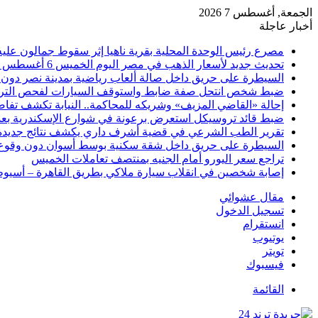
الجمعة, أغسطس 7 2026
أخبار عاجلة
مصرع رئيس الوحدة المحلية بقرية ناهيا إثر سقوط جمالون عليه أ
تحديث جديد لأسعار الذهب في مصر اليوم الخميس 6 أغسطس 2026
السيطرة على حريق داخل صالة ألعاب رياضية بمدينة نصر دون 
ضبط شخص انتحل صفة ضابط واستوقف السيارات لفحص التر
إحالة «القاضي المزيف» وشريكه للمحاكمة.. النيابة تكشف تفا
ضبط قائد تروسيكل استعرض برعونة في شوارع الإسكندرية بعد ت
تقرير الطب الشرعي في قضية أشرف داري يكشف نتائج جديدة
السيطرة على حريق داخل شقة سكنية بوسط أسوان دون وقوع
تراجع سعر اليورو أمام الجنيه بمنتصف تعاملات الخميس
إصابة شخصين في انقلاب سيارة ملاكي بطريق القاهرة – أسيو
مقال عشوائي
تسجيل الدخول
انستقرام
يوتيوب
تويتر
فيسبوك
القائمة