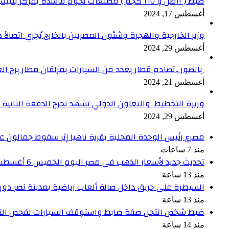
ضبط ( ١١طن و ١٦٥ كجم ) مصنعات لحوم فاسدة بمركز بلبيس بالشرقية
أغسطس 17, 2024
وزير الخارجية والهجرة وشئون المصريين بالخارج يُجري اتصالاً ه
أغسطس 29, 2024
بالصور ..تصادم قطار بعدد من السيارات بمزلقان مطار برج ال
أغسطس 21, 2024
وزيرة التخطيط والتعاون الدولي تشهد تخرج الدفعة الثانية من برنامج الدعم ا
أغسطس 29, 2024
مصرع رئيس الوحدة المحلية بقرية ناهيا إثر سقوط جمالون علي
منذ 7 ساعات
تحديث جديد لأسعار الذهب في مصر اليوم الخميس 6 أغسطس 2026
منذ 13 ساعة
السيطرة على حريق داخل صالة ألعاب رياضية بمدينة نصر دون
منذ 13 ساعة
ضبط شخص انتحل صفة ضابط واستوقف السيارات لفحص الت
منذ 14 ساعة