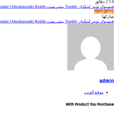
0
5
2 دقائق
فيسبوك
تويتر
لينكدإن
بينتيريست
Odnoklassniki
اظهر المزيد
شاركها
فيسبوك
تويتر
لينكدإن
بينتيريست
Odnoklassniki
admin
موقع الويب
With Product You Purchase