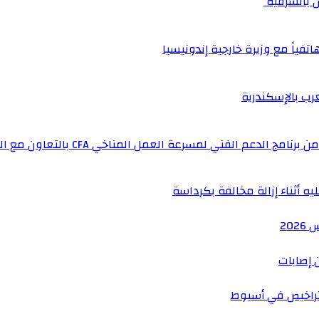
اتفياً مع وزيرة خارجية إندونيسيا
عرب بالإسكندرية
لفني لمسرعة العمل المناخي CFA بالتعاون مع المملكة المتحدة
ه أثناء إزالة مخالفة بكرداسة
 إصابات
راخيص في أسيوط