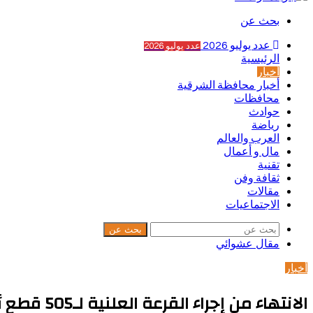
بحث عن
عدد يوليو 2026
عدد يوليو 2026
الرئيسية
أخبار
أخبار محافظة الشرقية
محافظات
حوادث
رياضة
العرب والعالم
مال و أعمال
تقنية
ثقافة وفن
مقالات
الاجتماعيات
بحث عن
مقال عشوائي
أخبار
الانتهاء من إجراء القرعة العلنية لـ505 قطع أراضٍ سكنية تقدم لها 16413 مواطنا ببرنامج ” مسكن “