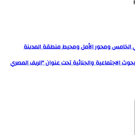
ني الخامس ومحور الأمل ومحيط منطقة المدينة
حوث الاجتماعية والجنائية تحت عنوان "الريف المصري