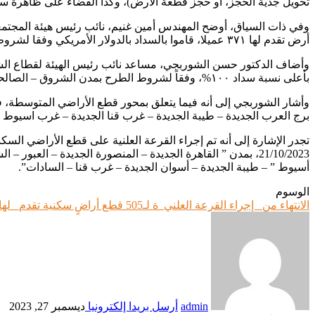
تحويل جدية الحجز، أو حجز قطعة الأرض)، وكذا القضاء على ظاهرة س
أرض تقدم لها ٣٧١ عميلا، قاموا بالسداد بالدولار الأمريكي وفقا لشروط الطرح بمدن ( العبور – القاهرة الجديدة – المنصورة الجديدة ).
بأعلى نسبة سداد ١٠٠%، وفقاً لشروط الطرح بمدن الشروق – الصالحية الجديدة – الفيوم الجديدة – برج العرب الجديدة – بنى سويف الجديدة – حدائق أكتوبر.
برج العرب الجديدة – طيبة الجديدة – غرب قنا الجديدة – غرب اسيوط ا
21/10/2023، بمدن ” القاهرة الجديدة – المنصورة الجديدة – الع
أسيوط ” – طيبة الجديدة – أسوان الجديدة – غرب قنا – السادات”.
الوسوم
الانتهاء من_ إجراء القرعة العلني_ة لـ505 قطع أراضٍ سكنية تقدم_ لها 16413 مواطنا ببرنامج "_ مسكن "
admin
أرسل بريدا إلكترونيا
ديسمبر 27, 2023