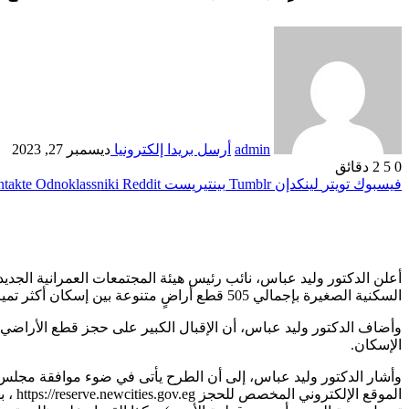
admin
أرسل بريدا إلكترونيا
ديسمبر 27, 2023
0
5
2 دقائق
فيسبوك
تويتر
لينكدإن
بينتيريست
Odnoklassniki
أعلن الدكتور وليد عباس، نائب رئيس هيئة المجتمعات العمرانية الج
السكنية الصغيرة بإجمالي 505 قطع أراضٍ متنوعة بين إسكان أكثر تميزاً، ومتميز، ومتوسط، ضمن برنامج ” مسكن “، والتي تقدم عليها 16513 مواطنا، والسابق طرحها بـ15 مدينة جديدة.
وأضاف الدكتور وليد عباس، أن الإقبال الكبير على حجز قطع الأراض
الإسكان.
وأشار الدكتور وليد عباس، إلى أن الطرح يأتى في ضوء موافقة مجلس إد
المو