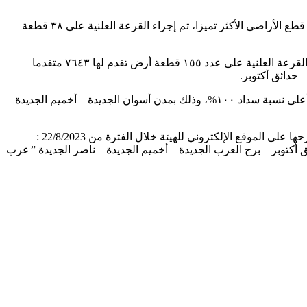
وفي ذات السياق، أوضح المهندس أمين غنيم، نائب رئيس هيئة المجتمعات العمرانية الجديدة لقطاع الشئون العقارية والتجارية، أنه فيما يخص قطع الأراضى الأكثر تميزا، تم إجراء القرعة العلنية على ٣٨ قطعة
وأضاف الدكتور حسن الشوربجي، مساعد نائب رئيس الهيئة لقطاع الشئون العقارية والتجارية، أنه بالنسبة لقطع الأراضي المتميزة، تم إجراء القرعة العلنية على عدد ١٥٥ قطعة أرض تقدم لها ٧٦٤٣ متقدما
وأشار الشوربجي إلى أنه فيما يتعلق بمحور قطع الأراضي المتوسطة، فتم إجراء القرعة العلنية على عدد ٣١٢ قطعة أرض بين ٨٤٩٩ متقدما بأعلى نسبة سداد ١٠٠%، وذلك بمدن أسوان الجديدة – أخميم الجديدة –
تجدر الإشارة إلى أنه تم إجراء القرعة العلنية على قطع الأراضي السكنية الصغيرة بمحاور (الأكثر تميزاً – المتميز – المتوسط )، والتي سبق طرحها على الموقع الإلكتروني للهيئة خلال الفترة من 22/8/2023 :
حدائق أكتوبر – برج العرب الجديدة – أخميم الجديدة – ناصر الجديدة ” غرب