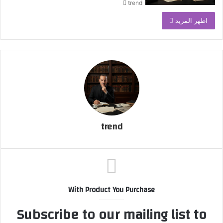
trend
ي
د
اظهر المزيد
ا
إ
ل
ك
ت
ر
و
ن
ي
ا
trend
With Product You Purchase
Subscribe to our mailing list to