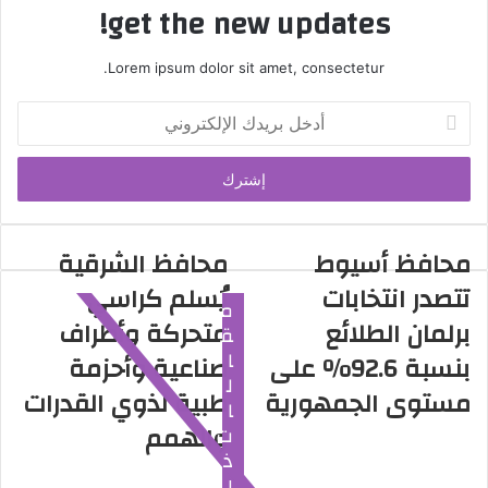
get the new updates!
Lorem ipsum dolor sit amet, consectetur.
أ
د
خ
ل
ب
ر
ي
محافظ أسيوط
محافظ الشرقية
د
تتصدر انتخابات
يُسلم كراسي
ك
م
ا
برلمان الطلائع
متحركة وأطراف
ق
ل
ا
بنسبة 92.6% على
صناعية وأحزمة
إ
ل
ل
مستوى الجمهورية
طبية لذوي القدرات
ا
ك
والهمم
ت
ت
ذ
ر
ا
و