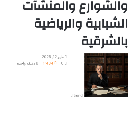
والشوارع والمنشآت
الشبابية والرياضية
بالشرقية
أ
مايو 12, 2025
ر
0
1٬434
دقيقة واحدة
س
ل
ب
ر
trend
ي
د
ا
إ
ل
ك
ت