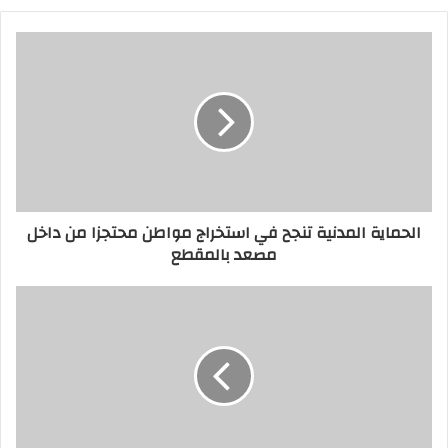
ي
د
ك
ا
ل
إ
ل
ك
ت
ر
الحماية المدنية تنجح في استخراج مواطن محتجزا من داخل
و
مصعد بالمقطع
ن
ي