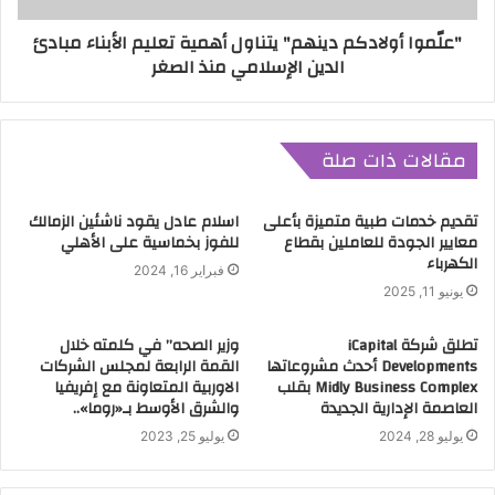
"علّموا أولادكم دينهم" يتناول أهمية تعليم الأبناء مبادئ
الدين الإسلامي منذ الصغر
مقالات ذات صلة
تقديم خدمات طبية متميزة بأعلى
اسلام عادل يقود ناشئين الزمالك
معايير الجودة للعاملين بقطاع
للفوز بخماسية على الأهلي
الكهرباء
فبراير 16, 2024
يونيو 11, 2025
تطلق شركة iCapital
وزير الصحه” في كلمته خلال
Developments أحدث مشروعاتها
القمة الرابعة لمجلس الشركات
Midly Business Complex بقلب
الاوربية المتعاونة مع إفريفيا
العاصمة الإدارية الجديدة
والشرق الأوسط بـ«روما»..
يوليو 28, 2024
يوليو 25, 2023