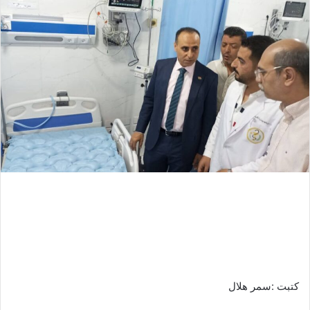
ل
ب
ر
ي
د
ا
إ
ل
ك
ت
ر
و
ن
ي
ا
كتبت :سمر هلال