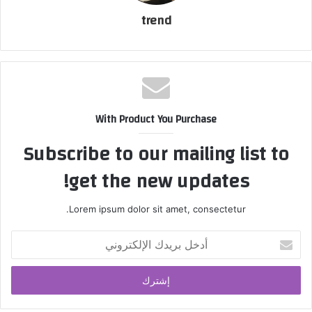
على مساحة ١٠٩١٥م بمساحة بنائية ٦٥٦٦م ويشمل دور أرضي وعدد
trend
٦ أدوار علوية وبتكلفة تقديرية مليار ونصف جنيه وذلك بناء على
توجيهات الدكتور خالد عبد الغفار رئيس مجلس الوزراء ووزير الصحة
والسكان لتحسين الخدمات الطبية المقدمة للمواطنين وضمن
المبادرة الرئاسية ” حياة كريمة”.
With Product You Purchase
Subscribe to our mailing list to
get the new updates!
Lorem ipsum dolor sit amet, consectetur.
أ
د
خ
ل
ب
ر