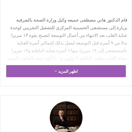
قام الدكتور هاني مصطفى جميعه وكيل وزارة الصحة بالشرقية
بزيارة إلى مستشفى الحسينية المركزي للتشغيل التجريبي لوحدة
عناية القلب بعد الانتهاء من أعمال التوسعة لتصبح بقوة ١٣ سريرا
بدلا من ٩ أسرة قبل التوسعة ليصل بذلك إجمالي أسرة العناية
بالمستشفى إلى ١٩ سريرا منها ٦ أسرة بعناية الباطنة و١٣ سريرا
بعناية القلب وبلغت التكلفة ٢ مليون و٢٠٠ ألف جنيه بالتعاون المثمر
مع المجتمع المدني.
اظهر المزيد
وأوضح الأستاذ محمود عبدالفتاح مدير المكتب الإعلامي بمديرية
الصحة بالشرقية إلى أن مستشفى الحسينية المركزي شهدت خلال
الفترة الأخيرة طفرة في تطوير الخدمة والتي تعمل بطاقة استيعابية
١٤٨ سرير وتشمل بنك دم تجميعي وأقسام كلى صناعي وحضانات
وتم تزويذ المستشفى بجهاز أشعة مقطعية وتم تشغيل وحدة إذابة
الجلطات الدماغية بالمستشفى مؤخرا ضمن ١٠ وحدات تم إنشاؤها
على مستوى المحافظة بالإضافة إلى المشروع الجديد والذي يقام