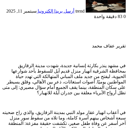
trend
أرسل بريدا إلكترونيا
سبتمبر 11, 2025
0
83
دقيقة واحدة
تقرير عفاف محمد
في مشهد ينذر بكارثة إنسانية جديدة، شهدت مدينة الزقازيق
بمحافظة الشرقية انهيار منزل قديم آيل للسقوط بأحد شوارعها
الحيوية، ليفتح من جديد ملف المباني المتهالكة التي تهدد حياة
المواطنين يوميًا. أصوات استغاثات، ذعر بين الأهالي، وقلق يسيطر
على سكان المنطقة، بينما يقف الجميع أمام سؤال مصيري: إلى متى
تظل أرواح الأبرياء معلقة بين جدران آيلة للانهيار؟
في أعقاب انهيار عقار مولد النبي بمدينة الزقازيق، والذي راح ضحيته
سبعة أشخاص بينهم أسرة كاملة، وما تلاه من سقوط سور منزل
آخر أسفر عن وفاة طفل صغير، تكشفت حقيقة مفزعة: المنطقة