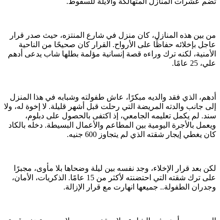
تضم عشرات المنازل المتهالكة والآيلة للسقوط.
من بين هذه المنازل، كان منزل في شارع المنتزه، حيث صدر قرار
عاجل بإخلائه حفاظًا على الأرواح. القرار كان صحيحًا من الناحية
الأمنية، لكنه ترك وراءه قصة إنسانية مؤلمة بطلها شاب يدعى أدهم
علي، 25 عامًا.
أدهم، الذي فقد والديه مبكرًا، عاش طفولته وشبابه في هذا المنزل
إلى جانب والدته المريضة التي رحلت قبل أشهر قليلة. لا إخوة له، ولا
سند. لم يكمل تعليمه الجامعي، إذ اكتفى بالحصول على دبلوم،
ويعمل بالأجرة اليومية بين المطاعم والأعمال البسيطة. دخله بالكاد
كان يغطي إيجار شقته الذي لم يتجاوز 600 جنيه.
لكن بعد قرار الإخلاء، وجد نفسه بين ليلة وضحاها بلا مأوى، مجبرًا
على ترك شقته التي احتضنته لأكثر من 15 عامًا. الذكريات، الأمان،
وجدران الطفولة.. جميعها انهارت مع قرار الإزالة.