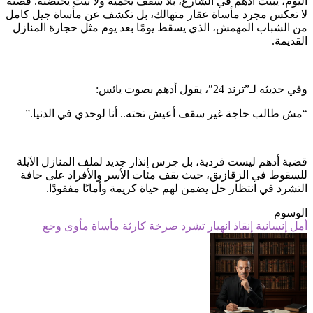
اليوم، يبيت أدهم في الشارع، بلا سقف يحميه ولا بيت يحتضنه. قصته
لا تعكس مجرد مأساة عقار متهالك، بل تكشف عن مأساة جيل كامل
من الشباب المهمش، الذي يسقط يومًا بعد يوم مثل حجارة المنازل
القديمة.
وفي حديثه لـ”ترند 24″، يقول أدهم بصوت يائس:
“مش طالب حاجة غير سقف أعيش تحته.. أنا لوحدي في الدنيا.”
قضية أدهم ليست فردية، بل جرس إنذار جديد لملف المنازل الآيلة
للسقوط في الزقازيق، حيث يقف مئات الأسر والأفراد على حافة
التشرد في انتظار حل يضمن لهم حياة كريمة وأمانًا مفقودًا.
الوسوم
أمل
إنسانية
إنقاذ
انهيار
تشرد
صرخة
كارثة
مأساة
مأوى
وجع