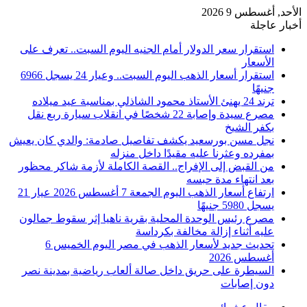
الأحد, أغسطس 9 2026
أخبار عاجلة
استقرار سعر الدولار أمام الجنيه اليوم السبت.. تعرف على
الأسعار
استقرار أسعار الذهب اليوم السبت.. وعيار 24 يسجل 6966
جنيهًا
ترند 24 يهنئ الأستاذ محمود الشاذلي بمناسبة عيد ميلاده
مصرع سيدة وإصابة 22 شخصًا في انقلاب سيارة ربع نقل
بكفر الشيخ
نجل مسن بورسعيد يكشف تفاصيل صادمة: والدي كان يعيش
بمفرده وعثرنا عليه مقيدًا داخل منزله
من القبض إلى الإفراج.. القصة الكاملة لأزمة شاكر محظور
بعد انتهاء مدة حبسه
ارتفاع أسعار الذهب اليوم الجمعة 7 أغسطس 2026 عيار 21
يسجل 5980 جنيهًا
مصرع رئيس الوحدة المحلية بقرية ناهيا إثر سقوط جمالون
عليه أثناء إزالة مخالفة بكرداسة
تحديث جديد لأسعار الذهب في مصر اليوم الخميس 6
أغسطس 2026
السيطرة على حريق داخل صالة ألعاب رياضية بمدينة نصر
دون إصابات