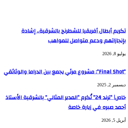
مقالات ذات صلة
تكريم أبطال أفريقيا للشطرنج بالشرقية.. إشادة
بإنجازاتهم ودعم متواصل للمواهب
يوليو 8, 2026
“Final Shot”: مشروع مرئي يجمع بين الدراما والوثائقي
ديسمبر 2, 2025
خاص| “ترند 24” تُكرم “المدير المثالي” بالشرقية الأستاذ
أحمد صبره في زيارة خاصة
أبريل 5, 2026