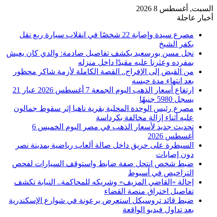
السبت, أغسطس 8 2026
أخبار عاجلة
مصرع سيدة وإصابة 22 شخصًا في انقلاب سيارة ربع نقل
بكفر الشيخ
نجل مسن بورسعيد يكشف تفاصيل صادمة: والدي كان يعيش
بمفرده وعثرنا عليه مقيدًا داخل منزله
من القبض إلى الإفراج.. القصة الكاملة لأزمة شاكر محظور
بعد انتهاء مدة حبسه
ارتفاع أسعار الذهب اليوم الجمعة 7 أغسطس 2026 عيار 21
يسجل 5980 جنيهًا
مصرع رئيس الوحدة المحلية بقرية ناهيا إثر سقوط جمالون
عليه أثناء إزالة مخالفة بكرداسة
تحديث جديد لأسعار الذهب في مصر اليوم الخميس 6
أغسطس 2026
السيطرة على حريق داخل صالة ألعاب رياضية بمدينة نصر
دون إصابات
ضبط شخص انتحل صفة ضابط واستوقف السيارات لفحص
التراخيص في أسيوط
إحالة «القاضي المزيف» وشريكه للمحاكمة.. النيابة تكشف
تفاصيل اختراق منصة القضاء
ضبط قائد تروسيكل استعرض برعونة في شوارع الإسكندرية
بعد تداول فيديو الواقعة