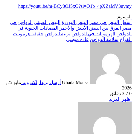
https://youtu.be/m-BCy8QJ5xQ?si=Q1b_4pXZaMV3uvmy
الوسوم
أسعار البيض في مصر
البيض البودرة
البيض الصيني
الدواجن في
مصر
الفرق بين البيض الأبيض والأحمر
المضادات الحيوية في
الدواجن
الهرمونات في الدواجن
تربية الدواجن
حقيقة هرمونات
الفراخ
سلامة الدواجن
غاده موسى
Ghada Mousa
أرسل بريدا إلكترونيا
مايو 25,
2026
0
7
3 دقائق
اظهر المزيد