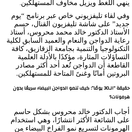
ينهي اللغط ويزيل مخاوف المستهلكين
.
وفي لقاء تليفزيوني خاص عبر برنامج “يوم
جديد” على شاشة تليفزيون القنال، حسم
الأستاذ الدكتور خالد محمد محروس، أستاذ
رعاية الدواجن والنعام والعميد السابق لكلية
التكنولوجيا والتنمية بجامعة الزقازيق، كافة
التساؤلات المثارة، مؤكدًا بالأدلة العلمية
القاطعة أن الدواجن تُعد أحد أكثر مصادر
البروتين أمانًا وغنىً المتاحة للمستهلكين.
حقيقة “الـ30 يومًا”: كيف تنمو الدواجن البيضاء سريعًا بدون
هرمونات؟
أجاب الدكتور خالد محروس بشكل حاسم
على الشائعة الأكثر انتشارًا، وهي استخدام
الهرمونات لتسريع نمو الفراخ البيضاء من