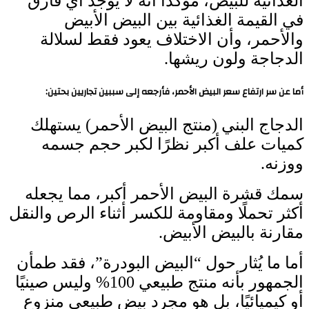
الغذائية للبيض، مؤكدًا أنه لا يوجد أي فارق
في القيمة الغذائية بين البيض الأبيض
والأحمر، وأن الاختلاف يعود فقط لسلالة
الدجاجة ولون ريشها.
أما عن سر ارتفاع سعر البيض الأحمر، فأرجعه إلى سببين تجاريين بحتين:
الدجاج البني (منتج البيض الأحمر) يستهلك
كميات علف أكبر نظرًا لكبر حجم جسمه
ووزنه.
سمك قشرة البيض الأحمر أكبر، مما يجعله
أكثر تحملًا ومقاومة للكسر أثناء الرص والنقل
مقارنة بالبيض الأبيض.
أما ما يُثار حول “البيض البودرة”، فقد طمأن
الجمهور بأنه منتج طبيعي 100% وليس صينيًا
أو كيميائيًا، بل هو مجرد بيض طبيعي منزوع