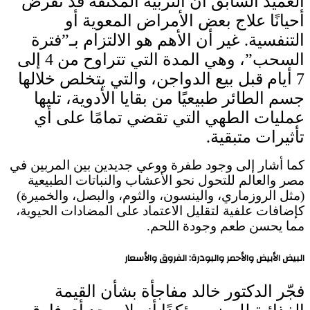
العميد السابق أن التربية المكثفة قد تفرض
أحيانًا علاج بعض الأمراض المعوية أو
التنفسية. غير أن الأهم هو الالتزام بـ”فترة
السحب”، وهي المدة التي تتراوح من 4 إلى
7 أيام قبل بيع الدواجن، والتي يتخلص خلالها
جسم الطائر طبيعيًا من بقايا الأدوية، تليها
عمليات الطهي التي تقضي تمامًا على أي
تأثيرات متبقية.
كما أشار إلى وجود طفرة ووعي جديدين بين المربين في
مصر والعالم للتحول نحو الأعشاب والنباتات الطبيعية
(مثل الروزماري، والينسون، والثوم، والبصل، والخميرة)
كإضافات علفية لتقليل الاعتماد على المضادات الحيوية،
مما يحسن طعم وجودة اللحم.
البيض الأبيض والأحمر والبودرة: الفروق والأسعار
فجّر الدكتور خالد مفاجأة بشأن القيمة