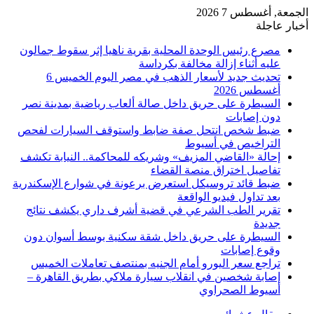
الجمعة, أغسطس 7 2026
أخبار عاجلة
مصرع رئيس الوحدة المحلية بقرية ناهيا إثر سقوط جمالون
عليه أثناء إزالة مخالفة بكرداسة
تحديث جديد لأسعار الذهب في مصر اليوم الخميس 6
أغسطس 2026
السيطرة على حريق داخل صالة ألعاب رياضية بمدينة نصر
دون إصابات
ضبط شخص انتحل صفة ضابط واستوقف السيارات لفحص
التراخيص في أسيوط
إحالة «القاضي المزيف» وشريكه للمحاكمة.. النيابة تكشف
تفاصيل اختراق منصة القضاء
ضبط قائد تروسيكل استعرض برعونة في شوارع الإسكندرية
بعد تداول فيديو الواقعة
تقرير الطب الشرعي في قضية أشرف داري يكشف نتائج
جديدة
السيطرة على حريق داخل شقة سكنية بوسط أسوان دون
وقوع إصابات
تراجع سعر اليورو أمام الجنيه بمنتصف تعاملات الخميس
إصابة شخصين في انقلاب سيارة ملاكي بطريق القاهرة –
أسيوط الصحراوي