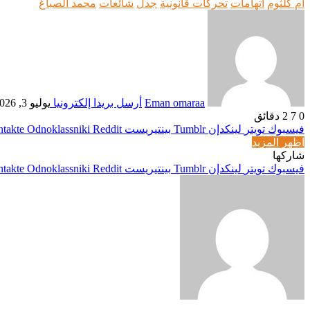
أم كلثوم
اتهامات
تحركات قانونية
جدل
شائعات
محمد الصباغ
Eman omaraa
أرسل بريدا إلكترونيا
يوليو 3, 2026
0
7
2 دقائق
فيسبوك
تويتر
لينكدإن
بينتيريست
Odnoklassniki
اظهر المزيد
شاركها
فيسبوك
تويتر
لينكدإن
بينتيريست
Odnoklassniki