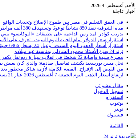
الأحد, أغسطس 9 2026
أخبار عاجلة
في العمق التعليم في مصر بين طموح الإصلاح وتحديات الواقع
مياه الشرقية تنفذ 850 نشاطًا توعويًا وتستهدف 380 ألف مواطن خلال يوليو
تدريب كوادر المدارس الداعمة على تطبيقات «التوكاتسو» ببني
استقرار سعر الدولار أمام الجنيه اليوم السبت.. تعرف على الأس
استقرار أسعار الذهب اليوم السبت.. وعيار 24 يسجل 6966 جنيهًا
ترند 24 يهنئ الأستاذ محمود الشاذلي بمناسبة عيد ميلاده
مصرع سيدة وإصابة 22 شخصًا في انقلاب سيارة ربع نقل بكفر الشيخ
نجل مسن بورسعيد يكشف تفاصيل صادمة: والدي كان يعيش بمفرد
من القبض إلى الإفراج.. القصة الكاملة لأزمة شاكر محظور بعد 
ارتفاع أسعار الذهب اليوم الجمعة 7 أغسطس 2026 عيار 21 يسجل 5980 جنيهًا
مقال عشوائي
تسجيل الدخول
انستقرام
يوتيوب
تويتر
فيسبوك
القائمة