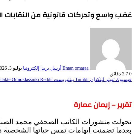
غضب واسع وتحركات قانونية من النقابات ال
Eman omaraa
أرسل بريدا إلكترونيا
يوليو 3, 2026
0
7
2 دقائق
فيسبوك
تويتر
لينكدإن
بينتيريست
Odnoklassniki
تقرير – إيمان عمارة
تحولت منشورات الكاتب الصحفي محمد الصباغ عن
بعدما تضمنت اتهامات تمس حياتها الشخصية دون