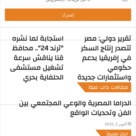
د
خ
ل
ب
ر
ي
تقرير دولي: مصر
استجابة لما نشره
د
تتصدر إنتاج السكر
"ترند 24".. محافظ
ك
ا
في إفريقيا بدعم
قنا يناقش سرعة
ل
حكومي
تشغيل مستشفى
إ
ل
واستثمارات جديدة
الحلفاية بحري
ك
مقالات ذات صلة
ت
ر
و
الدراما المصرية والوعي المجتمعي بين
ن
الفن وتحديات الواقع
ي
أكتوبر 2, 2025
اترك تعليقاً