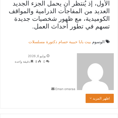
الأول، إذ يُنتظر أن يحمل الجزء الجديد
العديد من المفاجآت الدرامية والمواقف
الكوميدية، مع ظهور شخصيات جديدة
تسهم في تطور أحداث العمل.
الوسوم
بيت بابا
حبيبة حسام
دكتورة
مسلسلات
أ
يوليو 6, 2026
ر
0
8
دقيقة واحدة
س
ل
ب
ر
Eman omaraa
ي
د
اظهر المزيد
ا
إ
ل
ك