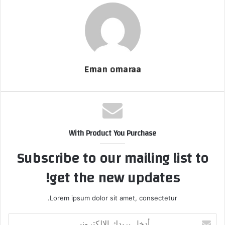
ت
ر
و
ن
ي
ا
Eman omaraa
With Product You Purchase
Subscribe to our mailing list to
get the new updates!
Lorem ipsum dolor sit amet, consectetur.
أ