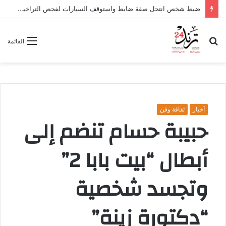
ضبط شخص انتحل صفة ضابط واستوقف السيارات لفحص التراخيص في أسيوط
بحث
القائمة
عن
أخبار
ثقافة وفن
حبيبة حسام تنضم إلى
أبطال “بيت بابا 2”
وتجسد شخصية
“دكتورة زينة”