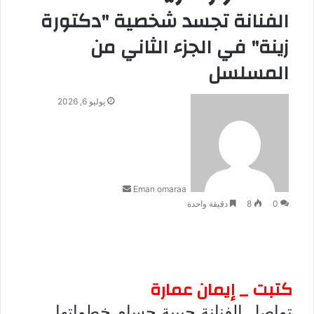
الفنانة تجسد شخصية "دكتورة
زينة" في الجزء الثاني من
المسلسل
أ
يوليو 6, 2026
ر
س
ل
ب
ر
Eman omaraa
ي
0
8
دقيقة واحدة
د
ا
إ
ل
ك
ت
كتبت _ إيمان عمارة
ر
تواصل الفنانة حبيبة حسام خطواتها
و