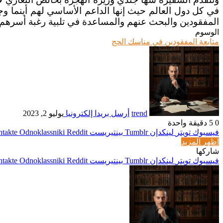
في كل دول العالم حيث إنها الداعم الأساسي لهم أينما وجد
المفقودين والبحث عنهم والمساعدة في تلبية رغبة أسرهم س
الوسوم
متابعة المفقودين في مناسك الحج
trend
أرسل بريدا إلكترونيا
يوليو 2, 2023
0
5
دقيقة واحدة
فيسبوك
تويتر
لينكدإن
بينتيريست
Odnoklassniki
اظهر المزيد
شاركها
فيسبوك
تويتر
لينكدإن
بينتيريست
Odnoklassniki