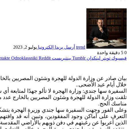
trend
أرسل بريدا إلكترونيا
يوليو 2, 2023
0
5
دقيقة واحدة
فيسبوك
تويتر
لينكدإن
بينتيريست
Odnoklassniki
بيان صادر عن وزارة الدولة للهجرة وشئون المصريين بالخا
خلال أيام عيد الأضحى..
السفيرة سها جندي: وزارة الهجرة لا تألو جهدًا لمتابعة أ
تلقت وزارة الدولة للهجرة وشئون المصريين بالخارج عدد من
مناسك الحج.
وعلى الفور وجهت السفيرة سها جندي وزيرة الهجرة بتشكيل
التعرف على أماكن وجود المفقودين، وتبين أنه قد وافتهم 
الذين أعربوا عن رغبتهم في دفن ذويهم بالأراضي المقدسة، و
وتتقدم السفيرة سها جندي وزيرة الهجرة بخالص التعازي لأس