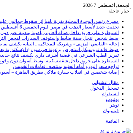
الجمعة, أغسطس 7 2026
أخبار عاجلة
مصرع رئيس الوحدة المحلية بقرية ناهيا إثر سقوط جمالون عليه أ
تحديث جديد لأسعار الذهب في مصر اليوم الخميس 6 أغسطس 2026
السيطرة على حريق داخل صالة ألعاب رياضية بمدينة نصر دون 
ضبط شخص انتحل صفة ضابط واستوقف السيارات لفحص التر
إحالة «القاضي المزيف» وشريكه للمحاكمة.. النيابة تكشف تفا
ضبط قائد تروسيكل استعرض برعونة في شوارع الإسكندرية بعد ت
تقرير الطب الشرعي في قضية أشرف داري يكشف نتائج جديدة
السيطرة على حريق داخل شقة سكنية بوسط أسوان دون وقوع
تراجع سعر اليورو أمام الجنيه بمنتصف تعاملات الخميس
إصابة شخصين في انقلاب سيارة ملاكي بطريق القاهرة – أسيو
مقال عشوائي
تسجيل الدخول
انستقرام
يوتيوب
تويتر
فيسبوك
القائمة