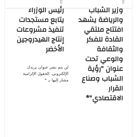
ر
وزير الشباب
رئيس الوزراء
ي
د
والرياضة يشهد
يتابع مستجدات
ك
افتتاح ملتقي
تنفيذ مشروعات
ا
ل
القادة للفكر
إنتاج الهيدروجين
إ
والثقافة
الأخضر
ل
ك
والوعي تحت
اترك تعليقاً
ت
عنوان "رؤية
ر
لن يتم نشر عنوان بريدك
و
الإلكتروني.
الحقول الإلزامية
الشباب وصناع
ن
مشار إليها بـ
*
القرار
ي
الاقتصادي"*
ا
ل
ت
ع
ل