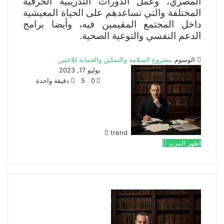
المصري، وعمل الدورات التدريبية الحرفية
المختلفة والتي تساعدهم على الحياة المعيشية
داخل المجتمع المقيمين فيه، وأيضا برامج
الدعم النفسي والتوعية الصحية.
الوسوم
مشروع السلامة والتمكين والحماية للاجئين
أ
يوليو 17, 2023
ر
0
5
دقيقة واحدة
س
ل
ب
ر
trend
ي
اظهر المزيد
د
ا
إ
ل
ك
ت
ر
و