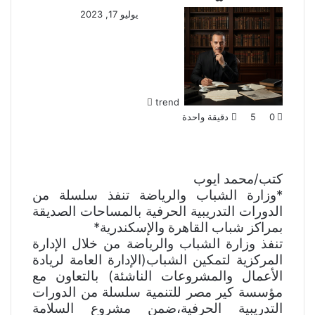
أ
يوليو 17, 2023
ر
س
ل
ب
ر
trend
ي
0
5
دقيقة واحدة
د
ا
إ
ل
كتب/محمد ايوب
ك
ت
*وزارة الشباب والرياضة تنفذ سلسلة من
ر
الدورات التدريبية الحرفية بالمساحات الصديقة
و
بمراكز شباب القاهرة والإسكندرية*
ن
تنفذ وزارة الشباب والرياضة من خلال الإدارة
ي
المركزية لتمكين الشباب(الإدارة العامة لريادة
ا
الأعمال والمشروعات الناشئة) بالتعاون مع
مؤسسة كير مصر للتنمية سلسلة من الدورات
التدريبية الحرفية،ضمن مشروع السلامة