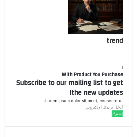
ن
ي
ا
trend
With Product You Purchase
Subscribe to our mailing list to get
the new updates!
Lorem ipsum dolor sit amet, consectetur.
أ
د
خ
ل
ب