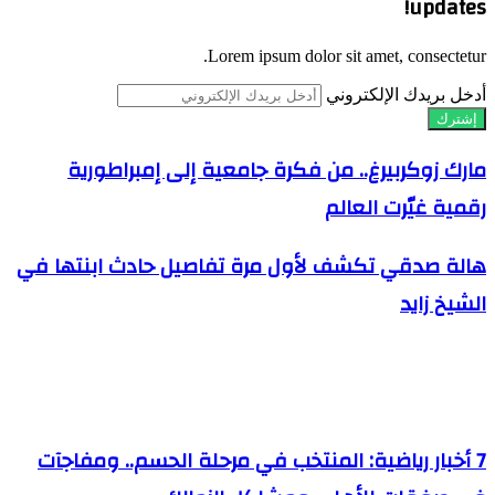
updates!
Lorem ipsum dolor sit amet, consectetur.
أدخل بريدك الإلكتروني
مارك زوكربيرغ.. من فكرة جامعية إلى إمبراطورية
رقمية غيّرت العالم
هالة صدقي تكشف لأول مرة تفاصيل حادث ابنتها في
الشيخ زايد
مقالات ذات صلة
7 أخبار رياضية: المنتخب في مرحلة الحسم.. ومفاجآت