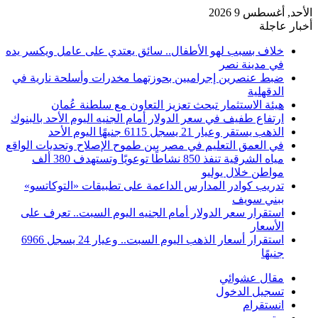
الأحد, أغسطس 9 2026
أخبار عاجلة
خلاف بسبب لهو الأطفال.. سائق يعتدي على عامل ويكسر يده
في مدينة نصر
ضبط عنصرين إجراميين بحوزتهما مخدرات وأسلحة نارية في
الدقهلية
هيئة الاستثمار تبحث تعزيز التعاون مع سلطنة عُمان
ارتفاع طفيف في سعر الدولار أمام الجنيه اليوم الأحد بالبنوك
الذهب يستقر وعيار 21 يسجل 6115 جنيهًا اليوم الأحد
في العمق التعليم في مصر بين طموح الإصلاح وتحديات الواقع
مياه الشرقية تنفذ 850 نشاطًا توعويًا وتستهدف 380 ألف
مواطن خلال يوليو
تدريب كوادر المدارس الداعمة على تطبيقات «التوكاتسو»
ببني سويف
استقرار سعر الدولار أمام الجنيه اليوم السبت.. تعرف على
الأسعار
استقرار أسعار الذهب اليوم السبت.. وعيار 24 يسجل 6966
جنيهًا
مقال عشوائي
تسجيل الدخول
انستقرام